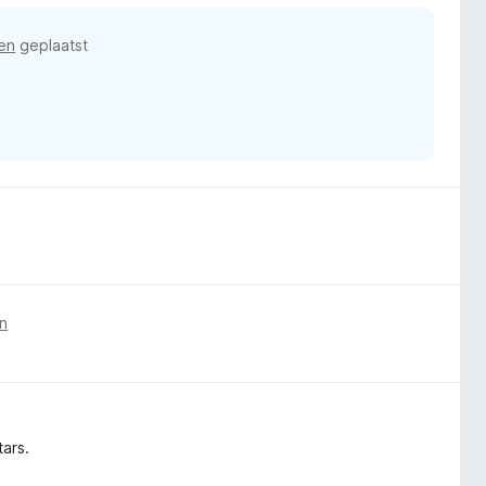
en
geplaatst
n
tars.