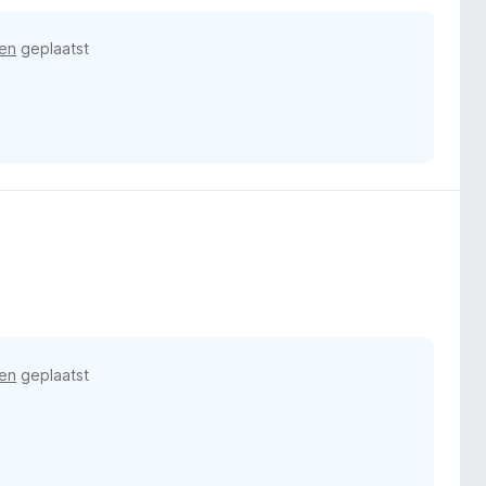
en
geplaatst
en
geplaatst