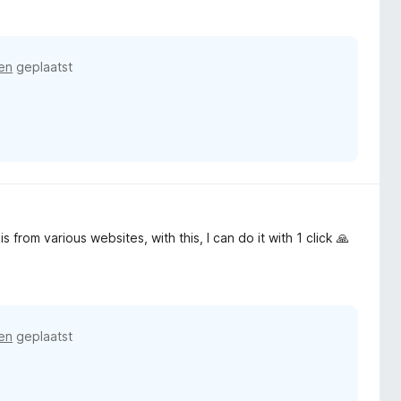
en
geplaatst
 from various websites, with this, I can do it with 1 click 🙏
en
geplaatst