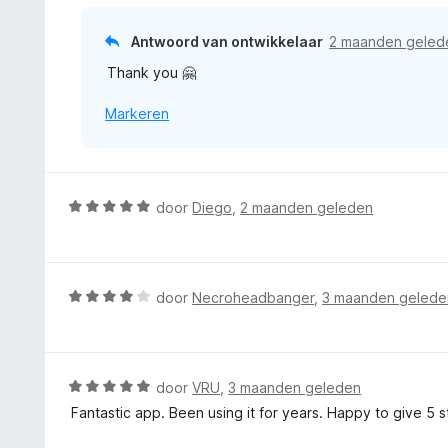
:
r
5
5
i
Antwoord van ontwikkelaar
2 maanden geled
v
n
a
Thank you 🤗
g
n
:
5
Markeren
5
v
a
n
5
W
door
Diego
,
2 maanden geleden
a
a
r
d
W
door
Necroheadbanger
,
3 maanden gelede
e
a
r
a
i
r
n
d
W
door
VRU
,
3 maanden geleden
g
e
a
Fantastic app. Been using it for years. Happy to give 5 s
:
r
a
5
i