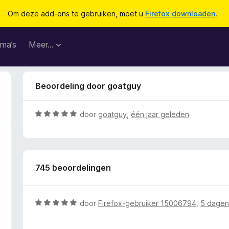
Om deze add-ons te gebruiken, moet u
Firefox downloaden
.
ma’s
Meer…
Beoordeling door goatguy
W
door
goatguy
,
één jaar geleden
a
a
r
d
745 beoordelingen
e
r
i
n
W
door
Firefox-gebruiker 15006794
,
5 dagen
g
a
:
a