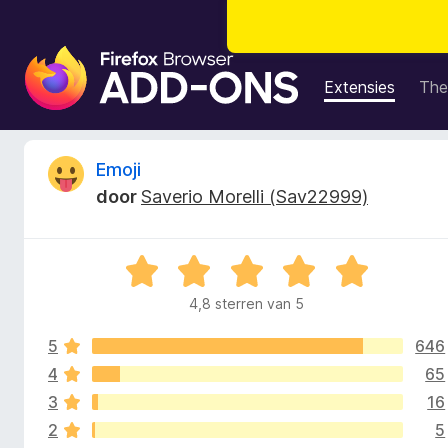
A
d
Extensies
The
d
-
o
B
Emoji
n
door
Saverio Morelli (Sav22999)
s
e
v
o
o
W
o
a
r
4,8 sterren van 5
o
a
F
r
i
5
646
d
r
r
e
4
65
r
e
3
16
d
i
f
2
5
n
o