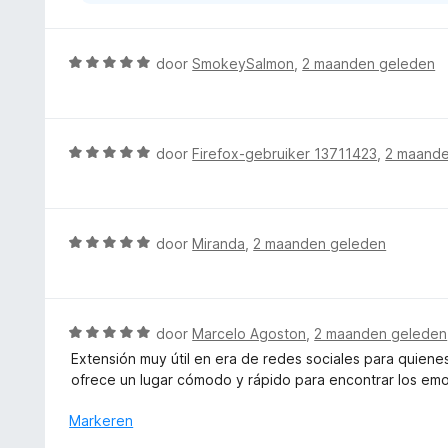
v
a
n
W
door
SmokeySalmon
,
2 maanden geleden
5
a
a
r
d
W
door
Firefox-gebruiker 13711423
,
2 maande
e
a
r
a
i
r
n
d
W
door
Miranda
,
2 maanden geleden
g
e
a
:
r
a
5
i
r
v
n
d
W
door
Marcelo Agoston
,
2 maanden geleden
a
g
e
a
n
Extensión muy útil en era de redes sociales para quiene
:
r
a
5
ofrece un lugar cómodo y rápido para encontrar los emo
5
i
r
v
n
d
Markeren
a
g
e
n