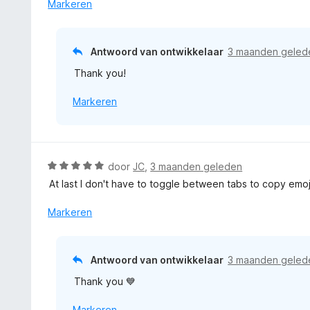
r
Markeren
v
n
d
a
g
e
n
:
r
5
Antwoord van ontwikkelaar
3 maanden geled
4
i
v
Thank you!
n
a
g
n
Markeren
:
5
5
v
a
n
W
door
JC
,
3 maanden geleden
5
a
At last I don't have to toggle between tabs to copy emojis
a
r
Markeren
d
e
r
Antwoord van ontwikkelaar
3 maanden geled
i
Thank you 💙
n
g
Markeren