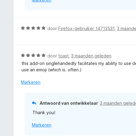
:
5
v
a
n
W
door
Firefox-gebruiker 14713531
,
3 maande
5
a
a
r
d
W
door
toast
,
3 maanden geleden
e
a
this add-on singlehandedly facilitates my ability to use
r
a
use an emoji (which is. often.)
i
r
n
d
Markeren
g
e
:
r
5
i
Antwoord van ontwikkelaar
3 maanden geled
v
n
a
Thank you!
g
n
:
5
Markeren
5
v