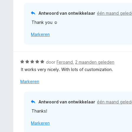
a
g
e
n
:
r
5
Antwoord van ontwikkelaar
één maand geled
5
i
v
Thank you ☺️
n
a
g
n
Markeren
:
5
5
v
a
n
W
door
Feroand
,
2 maanden geleden
5
a
It works very nicely. With lots of customization.
a
r
Markeren
d
e
r
Antwoord van ontwikkelaar
één maand geled
i
Thanks!
n
g
Markeren
:
5