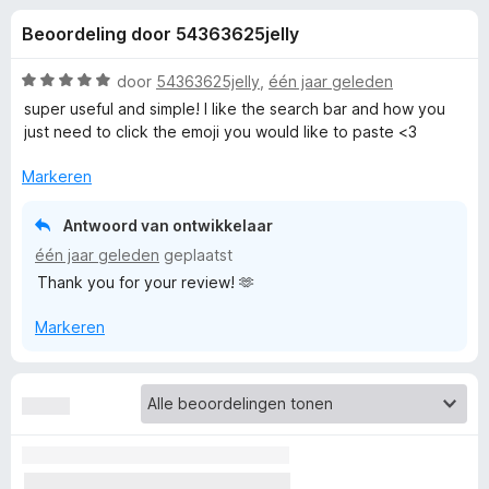
e
:
x
Beoordeling door 54363625jelly
4
B
l
,
r
8
W
door
54363625jelly
,
één jaar geleden
o
i
v
a
super useful and simple! I like the search bar and how you
w
a
a
just need to click the emoji you would like to paste <3
n
r
s
n
5
d
e
Markeren
e
r
g
r
Antwoord van ontwikkelaar
i
één jaar geleden
geplaatst
e
n
Thank you for your review! 🫶
g
:
n
Markeren
5
v
v
a
n
o
5
o