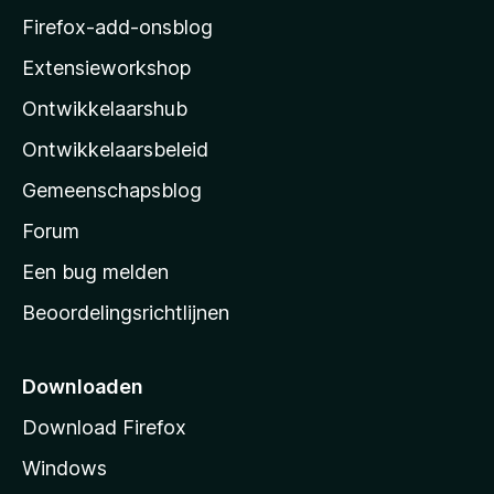
z
Firefox-add-onsblog
i
Extensieworkshop
l
Ontwikkelaarshub
l
a
Ontwikkelaarsbeleid
’
Gemeenschapsblog
s
s
Forum
t
Een bug melden
a
Beoordelingsrichtlijnen
r
t
p
Downloaden
a
Download Firefox
g
Windows
i