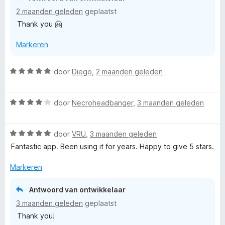
n
5
5
2 maanden geleden
geplaatst
g
v
Thank you 🤗
:
a
5
n
Markeren
v
5
a
n
W
door
Diego
,
2 maanden geleden
5
a
a
W
r
door
Necroheadbanger
,
3 maanden geleden
a
d
a
e
W
r
door
VRU
,
3 maanden geleden
r
a
d
i
Fantastic app. Been using it for years. Happy to give 5 stars.
a
e
n
r
r
g
Markeren
d
i
:
e
n
5
Antwoord van ontwikkelaar
r
g
v
3 maanden geleden
geplaatst
i
:
a
Thank you!
n
4
n