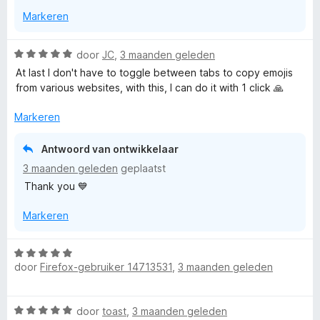
g
v
5
Markeren
:
a
5
n
v
5
W
door
JC
,
3 maanden geleden
a
a
At last I don't have to toggle between tabs to copy emojis
n
a
from various websites, with this, I can do it with 1 click 🙏
5
r
d
Markeren
e
r
Antwoord van ontwikkelaar
i
3 maanden geleden
geplaatst
n
Thank you 💙
g
:
Markeren
5
v
a
W
n
door
Firefox-gebruiker 14713531
,
3 maanden geleden
a
5
a
r
W
door
toast
,
3 maanden geleden
d