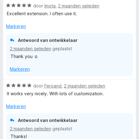
g
v
W
r
door
Imota
,
2 maanden geleden
r
:
a
a
d
i
Excellent extension. I often use it.
5
n
a
e
n
v
5
r
r
g
Markeren
a
d
i
:
n
e
n
5
5
Antwoord van ontwikkelaar
r
g
v
2 maanden geleden
geplaatst
i
:
a
Thank you ☺️
n
5
n
g
v
5
Markeren
:
a
5
n
v
5
W
door
Feroand
,
2 maanden geleden
a
a
It works very nicely. With lots of customization.
n
a
5
r
Markeren
d
e
Antwoord van ontwikkelaar
r
2 maanden geleden
geplaatst
i
Thanks!
n