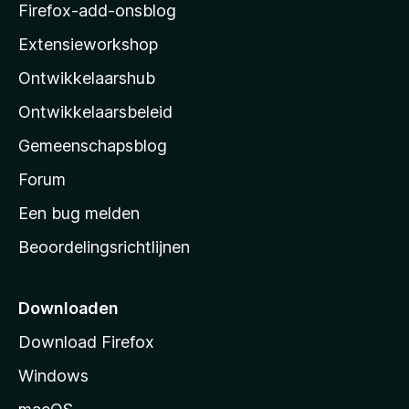
z
Firefox-add-onsblog
i
Extensieworkshop
l
Ontwikkelaarshub
l
a
Ontwikkelaarsbeleid
’
Gemeenschapsblog
s
s
Forum
t
Een bug melden
a
Beoordelingsrichtlijnen
r
t
p
Downloaden
a
Download Firefox
g
Windows
i
n