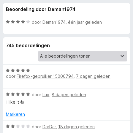
e
:
x
Beoordeling door Deman1974
4
B
l
,
r
8
W
door
Deman1974
,
één jaar geleden
o
i
v
a
w
a
a
n
r
s
n
745 beoordelingen
5
d
e
e
r
g
r
i
W
e
n
door
Firefox-gebruiker 15006794
,
7 dagen geleden
a
g
a
:
n
r
4
W
door
Lux
,
8 dagen geleden
d
v
v
a
e
i like it 👍
a
a
r
n
r
o
i
Markeren
5
d
n
e
W
g
door
DarDar
,
18 dagen geleden
o
r
a
: