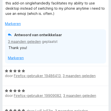
a
e
this add-on singlehandedly facilitates my ability to use
a
r
desktop instead of switching to my phone anytime i need to
r
i
use an emoji (which is. often.)
d
n
e
g
Markeren
r
:
i
5
Antwoord van ontwikkelaar
n
v
3 maanden geleden
geplaatst
g
a
Thank you!
:
n
5
5
Markeren
v
a
n
W
5
door
Firefox-gebruiker 19486413
,
3 maanden geleden
a
a
r
W
d
door
Firefox-gebruiker 19909082
,
3 maanden geleden
a
e
a
r
r
i
W
door
Lui5Jo53in
,
3 maanden geleden