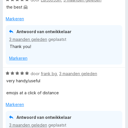
d
n
a
e
the best 🤗
g
a
r
:
r
i
Markeren
5
d
n
v
e
g
Antwoord van ontwikkelaar
a
r
:
n
3 maanden geleden
geplaatst
i
5
5
Thank you!
n
v
g
a
Markeren
:
n
5
5
v
W
door
frank bg
,
3 maanden geleden
a
a
very handy/useful
n
a
5
r
emojis at a click of distance
d
e
Markeren
r
i
Antwoord van ontwikkelaar
n
3 maanden geleden
geplaatst
g