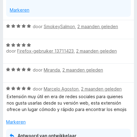
g
Markeren
:
5
v
W
door
SmokeySalmon
,
2 maanden geleden
a
a
n
a
5
W
r
door
Firefox-gebruiker 13711423
,
2 maanden geleden
a
d
a
e
r
r
W
door
Miranda
,
2 maanden geleden
d
i
a
e
n
a
r
g
W
r
door
Marcelo Agoston
,
2 maanden geleden
i
:
a
d
n
Extensión muy útil en era de redes sociales para quienes
5
a
e
g
nos gusta usarlas desde su versión web, esta extensión
v
r
r
:
ofrece un lugar cómodo y rápido para encontrar los emojis
a
d
i
5
n
e
n
Markeren
v
5
r
g
a
i
:
n
Antwoord van ontwikkelaar