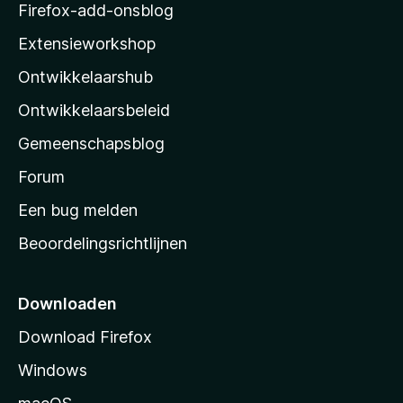
z
Firefox-add-onsblog
i
Extensieworkshop
l
Ontwikkelaarshub
l
a
Ontwikkelaarsbeleid
’
Gemeenschapsblog
s
s
Forum
t
Een bug melden
a
Beoordelingsrichtlijnen
r
t
p
Downloaden
a
Download Firefox
g
Windows
i
n