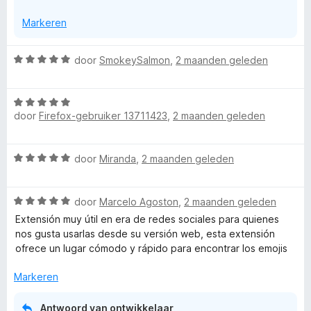
g
Markeren
:
5
v
W
door
SmokeySalmon
,
2 maanden geleden
a
a
n
a
5
W
r
door
Firefox-gebruiker 13711423
,
2 maanden geleden
a
d
a
e
r
r
W
door
Miranda
,
2 maanden geleden
d
i
a
e
n
a
r
g
W
r
door
Marcelo Agoston
,
2 maanden geleden
i
:
a
d
n
Extensión muy útil en era de redes sociales para quienes
5
a
e
g
nos gusta usarlas desde su versión web, esta extensión
v
r
r
:
ofrece un lugar cómodo y rápido para encontrar los emojis
a
d
i
5
n
e
n
Markeren
v
5
r
g
a
i
:
n
Antwoord van ontwikkelaar