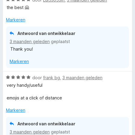
d
n
a
e
the best 🤗
g
a
r
:
r
i
Markeren
5
d
n
v
e
g
Antwoord van ontwikkelaar
a
r
:
n
3 maanden geleden
geplaatst
i
5
5
Thank you!
n
v
g
a
Markeren
:
n
5
5
v
W
door
frank bg
,
3 maanden geleden
a
a
very handy/useful
n
a
5
r
emojis at a click of distance
d
e
Markeren
r
i
Antwoord van ontwikkelaar
n
3 maanden geleden
geplaatst
g