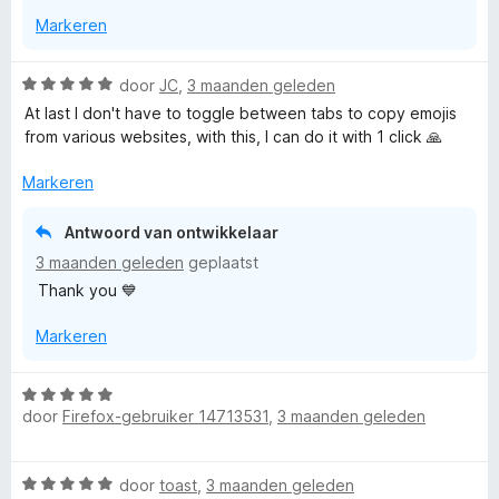
g
v
5
Markeren
:
a
5
n
v
5
W
door
JC
,
3 maanden geleden
a
a
At last I don't have to toggle between tabs to copy emojis
n
a
from various websites, with this, I can do it with 1 click 🙏
5
r
d
Markeren
e
r
Antwoord van ontwikkelaar
i
3 maanden geleden
geplaatst
n
Thank you 💙
g
:
Markeren
5
v
a
W
n
door
Firefox-gebruiker 14713531
,
3 maanden geleden
a
5
a
r
W
door
toast
,
3 maanden geleden
d