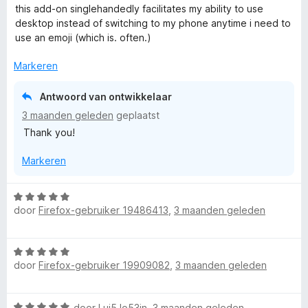
a
e
this add-on singlehandedly facilitates my ability to use
a
r
desktop instead of switching to my phone anytime i need to
r
i
use an emoji (which is. often.)
d
n
e
g
Markeren
r
:
i
5
Antwoord van ontwikkelaar
n
v
3 maanden geleden
geplaatst
g
a
Thank you!
:
n
5
5
Markeren
v
a
n
W
5
door
Firefox-gebruiker 19486413
,
3 maanden geleden
a
a
r
W
d
door
Firefox-gebruiker 19909082
,
3 maanden geleden
a
e
a
r
r
i
W
door
Lui5Jo53in
,
3 maanden geleden