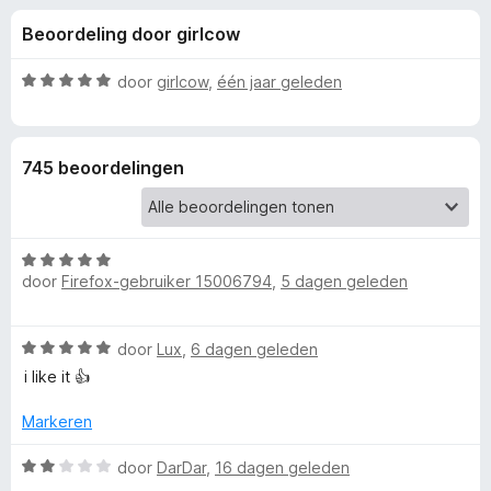
e
:
x
Beoordeling door girlcow
4
B
l
,
r
8
W
door
girlcow
,
één jaar geleden
o
i
v
a
w
a
a
n
r
s
n
745 beoordelingen
5
d
e
e
r
g
r
i
W
e
n
door
Firefox-gebruiker 15006794
,
5 dagen geleden
a
g
a
:
n
r
5
W
door
Lux
,
6 dagen geleden
d
v
v
a
e
i like it 👍
a
a
r
n
r
o
i
Markeren
5
d
n
e
W
g
door
DarDar
,
16 dagen geleden
o
r
a
: