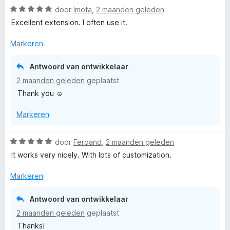
g
v
W
r
door
Imota
,
2 maanden geleden
r
:
a
a
d
i
Excellent extension. I often use it.
5
n
a
e
n
v
5
r
r
g
Markeren
a
d
i
:
n
e
n
5
5
Antwoord van ontwikkelaar
r
g
v
2 maanden geleden
geplaatst
i
:
a
Thank you ☺️
n
5
n
g
v
5
Markeren
:
a
5
n
v
5
W
door
Feroand
,
2 maanden geleden
a
a
It works very nicely. With lots of customization.
n
a
5
r
Markeren
d
e
Antwoord van ontwikkelaar
r
2 maanden geleden
geplaatst
i
Thanks!
n