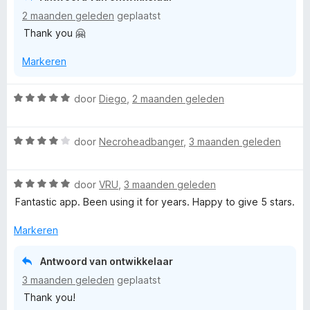
n
5
5
2 maanden geleden
geplaatst
g
v
Thank you 🤗
:
a
5
n
Markeren
v
5
a
n
W
door
Diego
,
2 maanden geleden
5
a
a
W
r
door
Necroheadbanger
,
3 maanden geleden
a
d
a
e
W
r
door
VRU
,
3 maanden geleden
r
a
d
i
Fantastic app. Been using it for years. Happy to give 5 stars.
a
e
n
r
r
g
Markeren
d
i
:
e
n
5
Antwoord van ontwikkelaar
r
g
v
3 maanden geleden
geplaatst
i
:
a
Thank you!
n
4
n