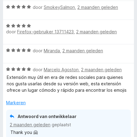
v
W
door
SmokeySalmon
,
2 maanden geleden
a
a
n
a
5
W
r
door
Firefox-gebruiker 13711423
,
2 maanden geleden
a
d
a
e
r
r
W
door
Miranda
,
2 maanden geleden
d
i
a
e
n
a
r
g
W
r
door
Marcelo Agoston
,
2 maanden geleden
i
:
a
d
n
Extensión muy útil en era de redes sociales para quienes
5
a
e
g
nos gusta usarlas desde su versión web, esta extensión
v
r
r
:
ofrece un lugar cómodo y rápido para encontrar los emojis
a
d
i
5
n
e
n
Markeren
v
5
r
g
a
i
:
n
Antwoord van ontwikkelaar
n
5
5
2 maanden geleden
geplaatst
g
v
Thank you 🤗
:
a