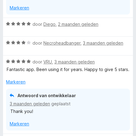
5
n
Markeren
v
5
a
n
W
door
Diego
,
2 maanden geleden
5
a
a
W
r
door
Necroheadbanger
,
3 maanden geleden
a
d
a
e
W
r
door
VRU
,
3 maanden geleden
r
a
d
i
Fantastic app. Been using it for years. Happy to give 5 stars.
a
e
n
r
r
g
Markeren
d
i
:
e
n
5
Antwoord van ontwikkelaar
r
g
v
3 maanden geleden
geplaatst
i
:
a
Thank you!
n
4
n
g
v
5
Markeren
:
a
5
n