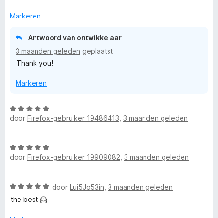
d
n
e
g
Markeren
r
:
i
5
Antwoord van ontwikkelaar
n
v
3 maanden geleden
geplaatst
g
a
Thank you!
:
n
5
5
Markeren
v
a
n
W
5
door
Firefox-gebruiker 19486413
,
3 maanden geleden
a
a
r
W
d
door
Firefox-gebruiker 19909082
,
3 maanden geleden
a
e
a
r
r
i
W
door
Lui5Jo53in
,
3 maanden geleden
d
n
a
e
the best 🤗
g
a
r
:
r