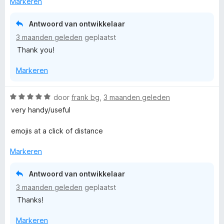
i
Markeren
5
d
n
v
e
g
Antwoord van ontwikkelaar
a
r
:
n
3 maanden geleden
geplaatst
i
5
5
Thank you!
n
v
g
a
Markeren
:
n
5
5
v
W
door
frank bg
,
3 maanden geleden
a
a
very handy/useful
n
a
5
r
emojis at a click of distance
d
e
Markeren
r
i
Antwoord van ontwikkelaar
n
3 maanden geleden
geplaatst
g
Thanks!
:
5
Markeren
v