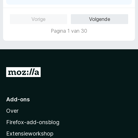
a
n
Vorige
Volgende
5
Pagina 1 van 30
N
a
a
r
Add-ons
M
Over
o
z
Firefox-add-onsblog
i
Extensieworkshop
l