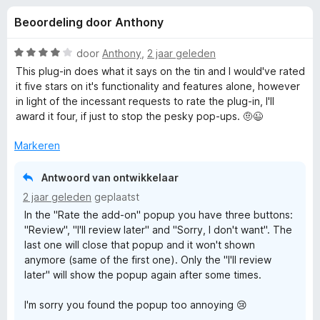
e
:
x
Beoordeling door Anthony
4
B
l
,
r
8
W
door
Anthony
,
2 jaar geleden
o
i
v
a
This plug-in does what it says on the tin and I would've rated
w
a
a
it five stars on it's functionality and features alone, however
n
r
s
in light of the incessant requests to rate the plug-in, I'll
n
5
d
e
award it four, if just to stop the pesky pop-ups. 🤨😉
e
r
g
r
Markeren
i
e
n
Antwoord van ontwikkelaar
g
2 jaar geleden
geplaatst
:
n
In the "Rate the add-on" popup you have three buttons:
4
"Review", "I'll review later" and "Sorry, I don't want". The
v
v
last one will close that popup and it won't shown
a
anymore (same of the first one). Only the "I'll review
n
o
later" will show the popup again after some times.
5
I'm sorry you found the popup too annoying 😢
o