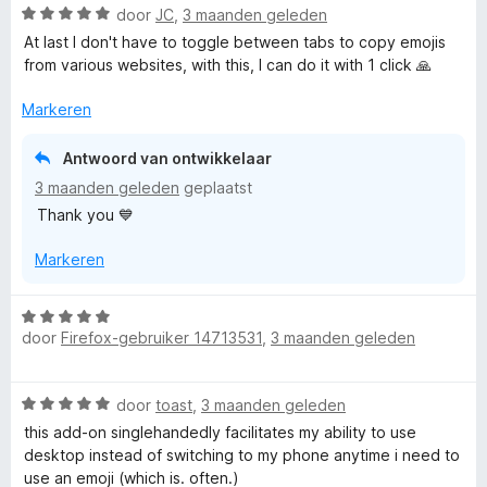
v
5
W
door
JC
,
3 maanden geleden
a
a
At last I don't have to toggle between tabs to copy emojis
n
a
from various websites, with this, I can do it with 1 click 🙏
5
r
d
Markeren
e
r
Antwoord van ontwikkelaar
i
3 maanden geleden
geplaatst
n
Thank you 💙
g
:
Markeren
5
v
a
W
n
door
Firefox-gebruiker 14713531
,
3 maanden geleden
a
5
a
r
W
door
toast
,
3 maanden geleden
d
a
e
this add-on singlehandedly facilitates my ability to use
a
r
desktop instead of switching to my phone anytime i need to
r
i
use an emoji (which is. often.)