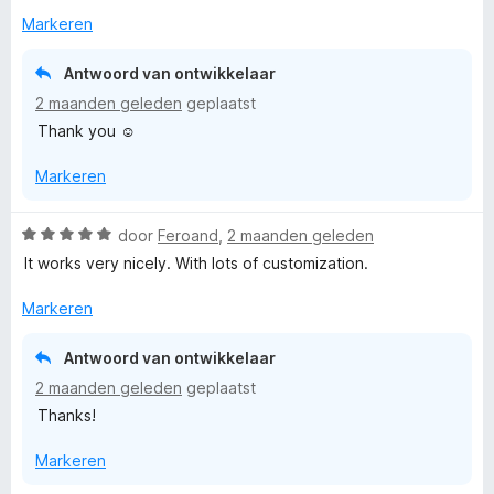
v
5
r
r
g
Markeren
a
d
i
:
n
e
n
5
5
Antwoord van ontwikkelaar
r
g
v
2 maanden geleden
geplaatst
i
:
a
Thank you ☺️
n
5
n
g
v
5
Markeren
:
a
5
n
v
5
W
door
Feroand
,
2 maanden geleden
a
a
It works very nicely. With lots of customization.
n
a
5
r
Markeren
d
e
Antwoord van ontwikkelaar
r
2 maanden geleden
geplaatst
i
Thanks!
n
g
Markeren
:
5