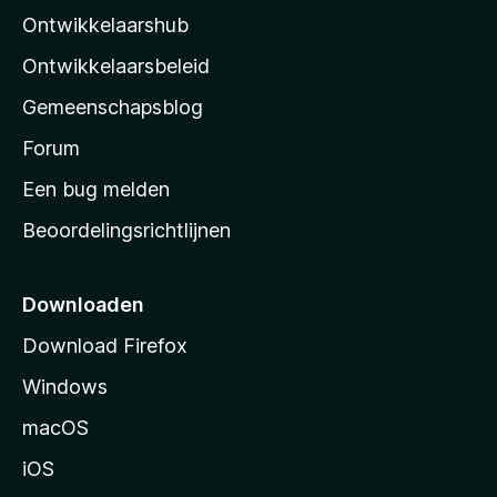
Ontwikkelaarshub
l
a
Ontwikkelaarsbeleid
’
Gemeenschapsblog
s
s
Forum
t
Een bug melden
a
Beoordelingsrichtlijnen
r
t
p
Downloaden
a
Download Firefox
g
Windows
i
n
macOS
a
iOS