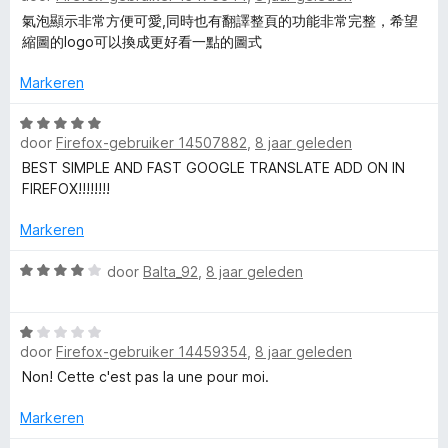
e
n
a
v
氣泡顯示非常方便可愛,同時也有翻譯整頁的功能非常完整，希望
g
r
a
縮圖的logo可以換成更好看一點的圖式
™
:
d
n
2
e
5
Markeren
T
v
r
a
i
W
n
r
door
Firefox-gebruiker 14507882
,
8 jaar geleden
n
a
5
g
a
BEST SIMPLE AND FAST GOOGLE TRANSLATE ADD ON IN
:
r
FIREFOX!!!!!!!!
a
5
d
v
e
Markeren
n
a
r
n
i
W
door
Balta_92
,
8 jaar geleden
s
5
n
a
g
a
W
:
r
l
door
Firefox-gebruiker 14459354
,
8 jaar geleden
a
5
d
a
v
e
Non! Cette c'est pas la une pour moi.
a
r
a
r
d
n
i
Markeren
t
e
5
n