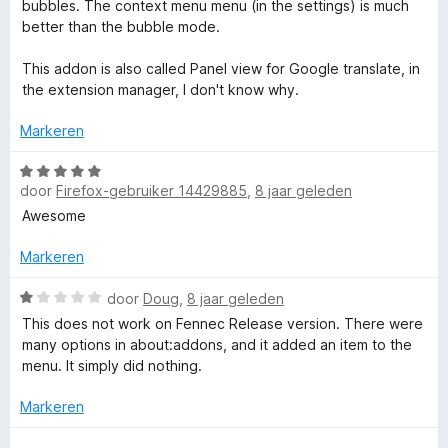
bubbles. The context menu menu (in the settings) is much
better than the bubble mode.
This addon is also called Panel view for Google translate, in
the extension manager, I don't know why.
Markeren
W
door
Firefox-gebruiker 14429885
,
8 jaar geleden
a
a
Awesome
r
d
Markeren
e
r
W
door
Doug
,
8 jaar geleden
i
a
This does not work on Fennec Release version. There were
n
a
many options in about:addons, and it added an item to the
g
r
menu. It simply did nothing.
:
d
5
e
Markeren
v
r
a
i