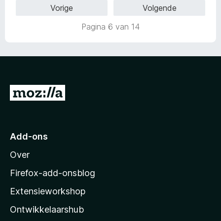
Vorige
Volgende
n
n
5
g
Pagina 6 van 14
:
1
v
a
n
5
N
a
a
r
Add-ons
M
Over
o
z
Firefox-add-onsblog
i
Extensieworkshop
l
Ontwikkelaarshub
l