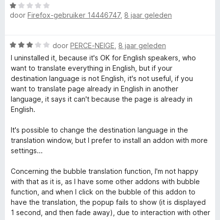
5
5
W
d
n
v
door
Firefox-gebruiker 14446747
,
8 jaar geleden
a
e
g
a
a
r
:
n
r
i
5
5
W
door
PERCE-NEIGE
,
8 jaar geleden
d
n
v
a
e
I uninstalled it, because it's OK for English speakers, who
g
a
a
r
want to translate everything in English, but if your
:
n
r
i
destination language is not English, it's not useful, if you
5
5
d
n
want to translate page already in English in another
v
e
g
language, it says it can't because the page is already in
a
r
:
English.
n
i
1
5
n
v
It's possible to change the destination language in the
g
a
translation window, but I prefer to install an addon with more
:
n
settings...
3
5
v
Concerning the bubble translation function, I'm not happy
a
with that as it is, as I have some other addons with bubble
n
function, and when I click on the bubble of this addon to
5
have the translation, the popup fails to show (it is displayed
1 second, and then fade away), due to interaction with other