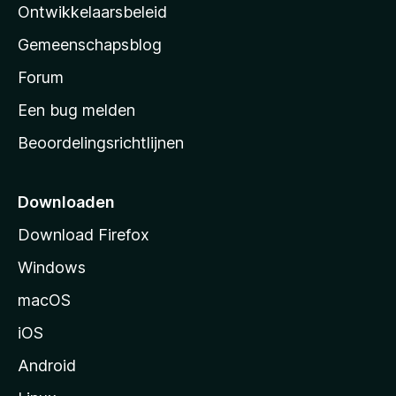
a
Ontwikkelaarsbeleid
’
Gemeenschapsblog
s
s
Forum
t
Een bug melden
a
Beoordelingsrichtlijnen
r
t
p
Downloaden
a
Download Firefox
g
Windows
i
n
macOS
a
iOS
Android