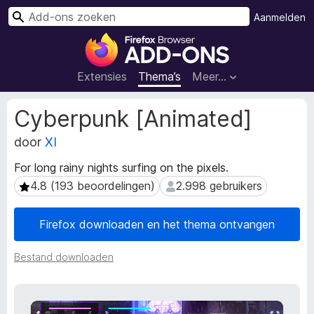
Z
Aanmelden
o
A
e
d
k
d
Extensies
Thema’s
Meer…
e
-
n
o
M
Cyberpunk [Animated]
n
e
t
door
XI
s
a
v
For long rainy nights surfing on the pixels.
g
o
e
4.8 (193 beoordelingen)
2.998 gebruikers
4.8 (193 beoordelingen)
2.998 gebruikers
o
g
r
e
Firefox downloaden en het thema ontvangen
F
v
i
e
Bestand downloaden
n
r
s
e
v
f
a
o