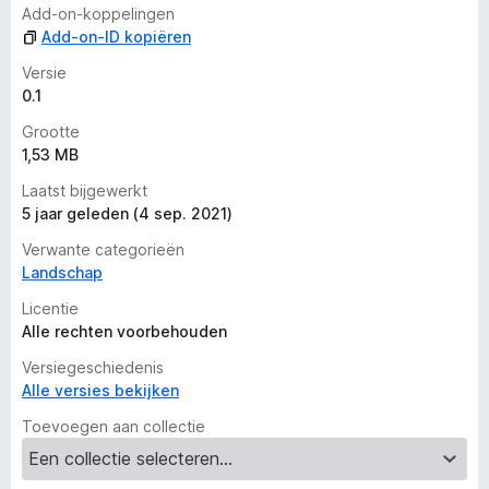
a
Add-on-koppelingen
a
Add-on-ID kopiëren
r
d
Versie
e
0.1
r
Grootte
i
1,53 MB
n
g
Laatst bijgewerkt
e
5 jaar geleden (4 sep. 2021)
n
Verwante categorieën
Landschap
Licentie
Alle rechten voorbehouden
Versiegeschiedenis
Alle versies bekijken
Toevoegen aan collectie