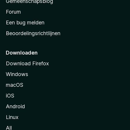
Gemeenschapsblog
s
s
Forum
t
Een bug melden
a
Beoordelingsrichtlijnen
r
t
p
Downloaden
a
Download Firefox
g
Windows
i
n
macOS
a
iOS
Android
Linux
All