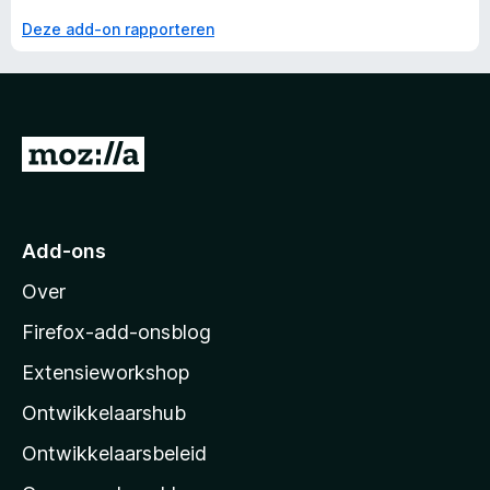
Deze add-on rapporteren
N
a
a
r
Add-ons
M
Over
o
z
Firefox-add-onsblog
i
Extensieworkshop
l
Ontwikkelaarshub
l
a
Ontwikkelaarsbeleid
’