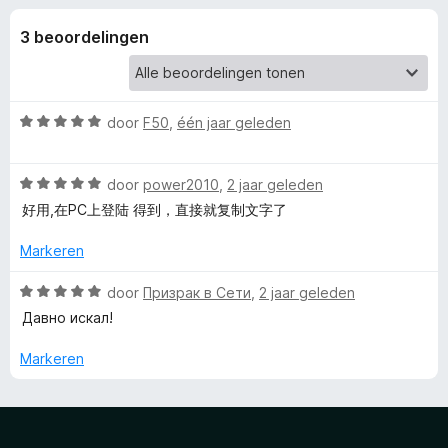
e
:
x
5
3 beoordelingen
B
l
v
r
a
o
i
n
w
5
W
door
F50
,
één jaar geleden
s
n
a
e
a
W
r
door
power2010
,
r
2 jaar geleden
g
a
d
好用,在PC上登陆 得到，直接就复制文字了
a
e
e
r
r
Markeren
d
i
n
e
n
W
door
Призрак в Сети
,
2 jaar geleden
r
g
a
Давно искал!
i
:
a
v
n
5
r
Markeren
g
v
d
o
:
a
e
5
n
r
o
v
5
i