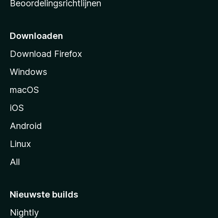
Beoordelingsrichtlijnen
r
n
t
i
p
Downloaden
a
Download Firefox
e
g
Windows
i
n
macOS
a
iOS
Android
Linux
All
Nieuwste builds
Nightly