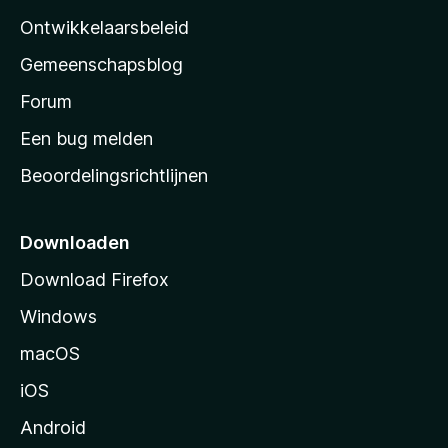
a
Ontwikkelaarsbeleid
’
Gemeenschapsblog
s
s
Forum
t
Een bug melden
a
Beoordelingsrichtlijnen
r
t
p
Downloaden
a
Download Firefox
g
Windows
i
n
macOS
a
iOS
Android