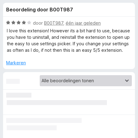
e
:
x
Beoordeling door B00T987
4
B
l
,
r
6
W
door
B00T987
,
één jaar geleden
o
i
v
a
I love this extension! However its a bit hard to use, because
w
a
a
you have to uninstall, and reinstall the extension to open up
n
r
s
the easy to use settings picker. If you change your settings
n
5
d
e
as often as I do, if not then this is an easy 5/5 extension.
e
r
g
r
Markeren
i
e
n
g
:
n
4
v
v
a
n
o
5
o