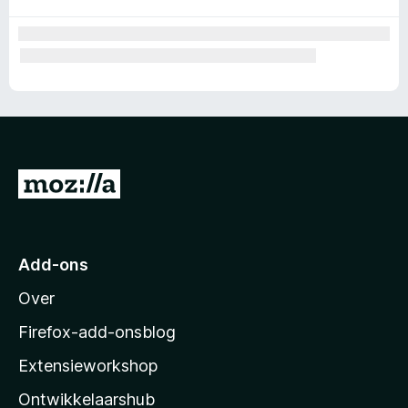
N
a
a
r
Add-ons
M
Over
o
z
Firefox-add-onsblog
i
Extensieworkshop
l
Ontwikkelaarshub
l