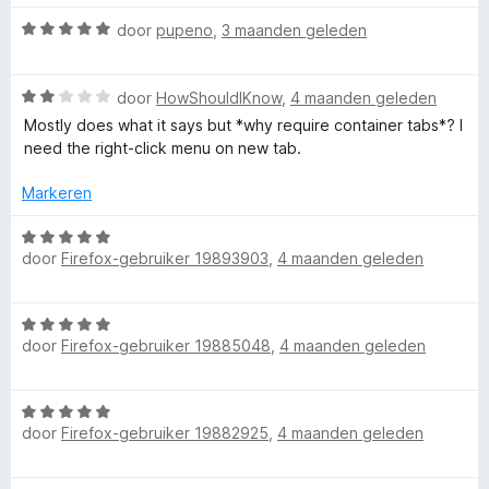
g
r
a
o
W
:
door
pupeno
,
3 maanden geleden
d
n
a
5
e
5
c
a
v
r
W
r
door
HowShouldIKnow
,
4 maanden geleden
a
i
a
k
d
n
n
Mostly does what it says but *why require container tabs*? I
a
e
5
g
need the right-click menu on new tab.
r
r
:
e
d
i
Markeren
5
e
n
v
r
r
g
W
a
i
:
door
Firefox-gebruiker 19893903
,
4 maanden geleden
a
n
n
5
a
5
g
v
r
W
:
a
d
door
Firefox-gebruiker 19885048
,
4 maanden geleden
a
2
n
e
a
v
5
r
r
a
i
W
d
n
n
door
Firefox-gebruiker 19882925
,
4 maanden geleden
a
e
5
g
a
r
:
r
i