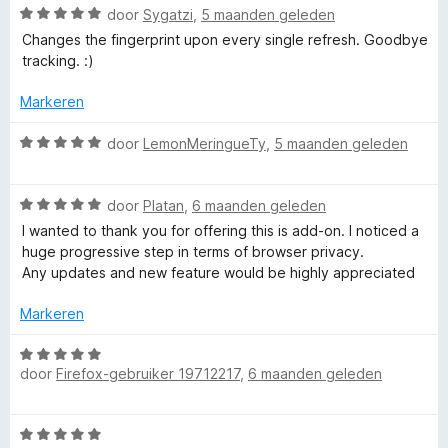
W
5
door
Sygatzi
,
5 maanden geleden
d
5
a
v
e
Changes the fingerprint upon every single refresh. Goodbye
a
a
r
tracking. :)
r
n
i
d
5
n
Markeren
e
g
r
W
:
door
LemonMeringueTy
,
5 maanden geleden
i
a
5
n
a
v
g
W
r
door
Platan
,
6 maanden geleden
a
:
a
d
n
I wanted to thank you for offering this is add-on. I noticed a
5
a
e
5
huge progressive step in terms of browser privacy.
v
r
r
Any updates and new feature would be highly appreciated
a
d
i
n
e
n
Markeren
5
r
g
i
:
W
n
5
door
Firefox-gebruiker 19712217
,
6 maanden geleden
a
g
v
a
:
a
r
W
5
n
d