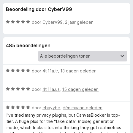
e
:
x
Beoordeling door CyberV99
4
B
l
,
r
6
W
door
CyberV99
,
2 jaar geleden
o
i
v
a
w
a
a
n
r
s
n
485 beoordelingen
5
d
e
e
r
g
r
i
W
e
door
4ti11a.tr
,
13 dagen geleden
n
a
g
a
:
n
W
r
door
4ti11a.us
,
15 dagen geleden
5
a
d
v
v
a
e
a
W
r
door
ebayybe
,
één maand geleden
r
n
o
a
d
i
I've tried many privacy plugins, but CanvasBlocker is top-
5
a
e
n
tier. A huge plus for the "fake data" (noise) generation
r
r
g
mode, which tricks sites into thinking they got real metrics
o
d
i
: