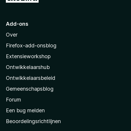
a
a
n
a
5
r
Add-ons
M
Over
o
z
Firefox-add-onsblog
i
Extensieworkshop
l
Ontwikkelaarshub
l
a
Ontwikkelaarsbeleid
’
Gemeenschapsblog
s
s
Forum
t
Een bug melden
a
Beoordelingsrichtlijnen
r