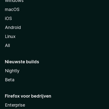
Windows
i
s
n
macOS
a
t
iOS
r
Android
Linux
All
Nieuwste builds
Nightly
Beta
Firefox voor bedrijven
Enterprise