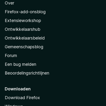
Over
o
r
z
Firefox-add-onsblog
i
B
Extensieworkshop
l
Ontwikkelaarshub
l
o
a
Ontwikkelaarsbeleid
o
’
Gemeenschapsblog
s
k
s
Forum
t
Een bug melden
m
a
Beoordelingsrichtlijnen
r
a
t
r
p
Downloaden
a
Download Firefox
k
g