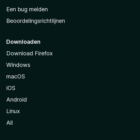
t
Een bug melden
a
Beoordelingsrichtlijnen
r
t
p
Downloaden
a
Download Firefox
g
Windows
i
n
macOS
a
iOS
Android
Linux
All