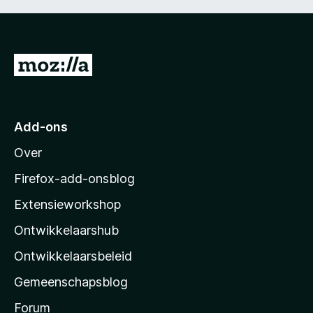
N
a
a
r
Add-ons
M
Over
o
z
Firefox-add-onsblog
i
Extensieworkshop
l
Ontwikkelaarshub
l
a
Ontwikkelaarsbeleid
’
Gemeenschapsblog
s
s
Forum