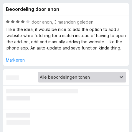
e
:
x
Beoordeling door anon
4
B
l
,
r
6
W
door
anon
,
3 maanden geleden
o
i
v
a
I like the idea, it would be nice to add the option to add a
w
a
a
website while fetching for a match instead of having to open
n
r
s
the add-on, edit and manually adding the website. Like the
n
5
d
e
phone app. An auto-update and save function kinda thing.
e
r
g
r
Markeren
i
e
n
g
:
n
4
v
v
a
n
o
5
o