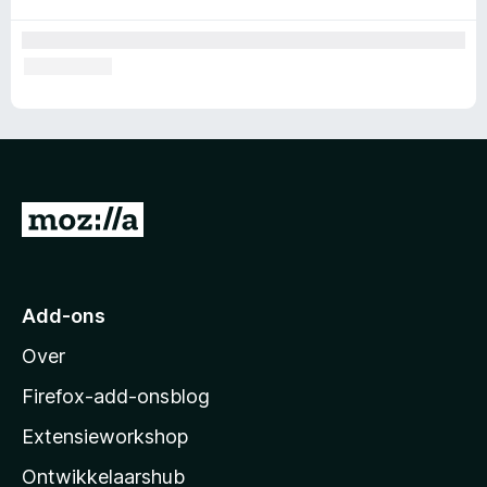
N
a
a
r
Add-ons
M
Over
o
z
Firefox-add-onsblog
i
Extensieworkshop
l
Ontwikkelaarshub
l