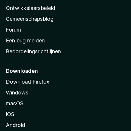
a
Ontwikkelaarsbeleid
’
Gemeenschapsblog
s
s
Forum
t
Een bug melden
a
Beoordelingsrichtlijnen
r
t
p
Downloaden
a
Download Firefox
g
Windows
i
n
macOS
a
iOS
Android