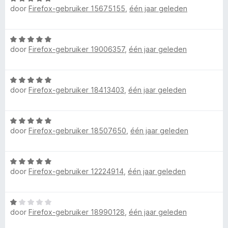
d
n
3
5
door
Firefox-gebruiker 15675155
,
één jaar geleden
a
e
g
v
a
r
:
a
r
i
4
n
W
d
n
v
5
door
Firefox-gebruiker 19006357
,
één jaar geleden
a
e
g
a
a
r
:
n
r
i
5
5
W
d
n
v
door
Firefox-gebruiker 18413403
,
één jaar geleden
a
e
g
a
a
r
:
n
r
i
5
5
W
d
n
v
door
Firefox-gebruiker 18507650
,
één jaar geleden
a
e
g
a
a
r
:
n
r
i
5
5
W
d
n
v
door
Firefox-gebruiker 12224914
,
één jaar geleden
a
e
g
a
a
r
:
n
r
i
5
5
W
d
n
v
door
Firefox-gebruiker 18990128
,
één jaar geleden
a
e
g
a
a
r
: