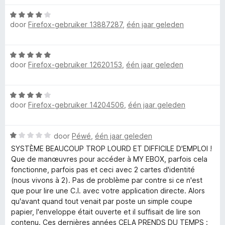
n
r
i
5
5
W
d
n
v
door
Firefox-gebruiker 13887287
,
één jaar geleden
a
e
g
a
a
r
:
n
r
i
5
5
W
d
n
v
door
Firefox-gebruiker 12620153
,
één jaar geleden
a
e
g
a
a
r
:
n
r
i
1
5
W
d
n
v
door
Firefox-gebruiker 14204506
,
één jaar geleden
a
e
g
a
a
r
:
n
r
i
4
5
W
door
Péwé
,
één jaar geleden
d
n
v
a
e
SYSTÈME BEAUCOUP TROP LOURD ET DIFFICILE D'EMPLOI !
g
a
a
r
Que de manœuvres pour accéder à MY EBOX, parfois cela
:
n
r
i
fonctionne, parfois pas et ceci avec 2 cartes d'identité
5
5
d
n
(nous vivons à 2). Pas de problème par contre si ce n'est
v
e
g
que pour lire une C.I. avec votre application directe. Alors
a
r
:
qu'avant quand tout venait par poste un simple coupe
n
i
4
papier, l'enveloppe était ouverte et il suffisait de lire son
5
n
v
contenu. Ces dernières années CELA PRENDS DU TEMPS :