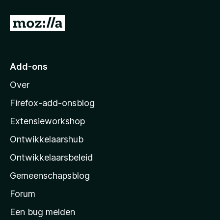
:
4
N
v
a
a
n
a
5
r
Add-ons
M
Over
o
z
Firefox-add-onsblog
i
Extensieworkshop
l
Ontwikkelaarshub
l
a
Ontwikkelaarsbeleid
’
Gemeenschapsblog
s
s
Forum
t
Een bug melden