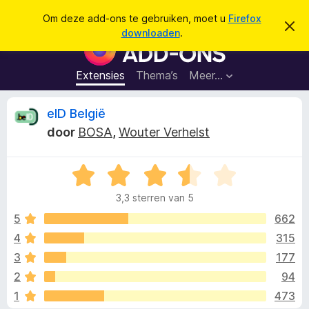
Z
Aanmelden
Om deze add-ons te gebruiken, moet u
Firefox
D
o
downloaden
.
i
A
e
t
d
b
k
e
d
Extensies
Thema’s
Meer…
e
r
-
i
n
c
o
B
eID België
h
n
t
door
BOSA
,
Wouter Verhelst
v
s
e
e
v
r
b
W
o
o
e
a
o
r
3,3 sterren van 5
a
g
r
o
e
r
5
662
F
n
d
4
315
i
r
e
r
3
177
r
e
i
d
2
94
n
f
1
473
g
o