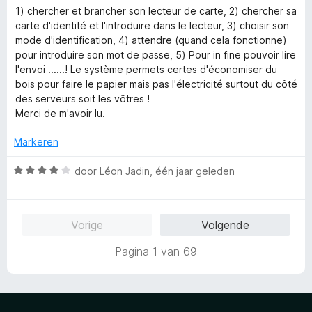
g
a
1) chercher et brancher son lecteur de carte, 2) chercher sa
:
n
carte d'identité et l'introduire dans le lecteur, 3) choisir son
1
5
mode d'identification, 4) attendre (quand cela fonctionne)
v
pour introduire son mot de passe, 5) Pour in fine pouvoir lire
a
l'envoi ......! Le système permets certes d'économiser du
n
bois pour faire le papier mais pas l'électricité surtout du côté
5
des serveurs soit les vôtres !
Merci de m'avoir lu.
Markeren
W
door
Léon Jadin
,
één jaar geleden
a
a
r
Vorige
Volgende
d
e
Pagina 1 van 69
r
i
n
g