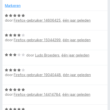
a
d
i
:
Markeren
n
e
n
1
5
r
g
v
W
i
:
door
Firefox-gebruiker 14606425
,
één jaar geleden
a
a
n
5
n
a
g
v
5
r
W
:
a
d
door
Firefox-gebruiker 15044299
,
één jaar geleden
a
5
n
e
a
v
5
r
r
a
i
W
door
Ludo Broeders
,
één jaar geleden
d
n
n
a
e
5
g
a
r
:
W
r
i
5
door
Firefox-gebruiker 19040448
,
één jaar geleden
a
d
n
v
a
e
g
a
r
r
:
n
W
d
i
4
5
door
Firefox-gebruiker 14414784
,
één jaar geleden
a
e
n
v
a
r
g
a
r
i
:
n
W