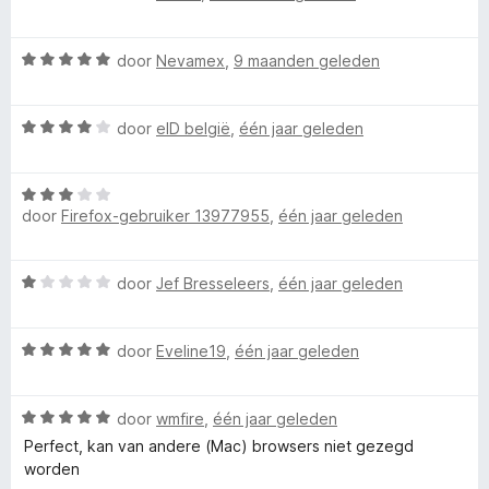
g
a
ë
:
a
W
1
r
door
Nevamex
,
9 maanden geleden
a
v
d
a
a
e
W
r
door
eID belgië
,
één jaar geleden
n
r
a
d
5
i
a
e
n
W
r
r
g
door
Firefox-gebruiker 13977955
,
één jaar geleden
a
d
i
:
a
e
n
1
r
r
g
v
W
door
Jef Bresseleers
,
één jaar geleden
d
i
:
a
a
e
n
5
n
a
r
g
v
5
W
r
door
Eveline19
,
één jaar geleden
i
:
a
a
d
n
4
n
a
e
g
v
5
W
r
door
wmfire
,
één jaar geleden
r
:
a
a
d
i
Perfect, kan van andere (Mac) browsers niet gezegd
3
n
a
e
n
worden
v
5
r
r
g