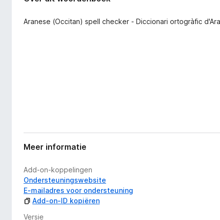
a
x
n
B
Aranese (Occitan) spell checker - Diccionari ortogràfic d'A
e
r
x
o
t
e
w
n
s
s
e
i
r
e
Meer informatie
Add-on-koppelingen
Ondersteuningswebsite
E-mailadres voor ondersteuning
Add-on-ID kopiëren
Versie