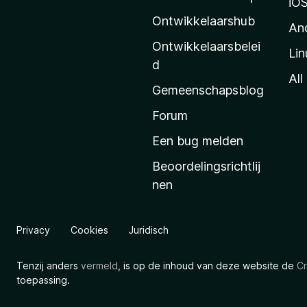
i
iO
l
Ontwikkelaarshub
An
l
Ontwikkelaarsbelei
Lin
a
d
’
All
Gemeenschapsblog
s
s
Forum
t
Een bug melden
a
Beoordelingsrichtlij
r
nen
t
p
a
Privacy
Cookies
Juridisch
g
i
Tenzij anders
vermeld
, is op de inhoud van deze website de
Cr
n
toepassing.
a