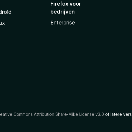
S
Firefox voor
bedrijven
droid
Enterprise
ux
eative Commons Attribution Share-Alike License v3.0
of latere vers