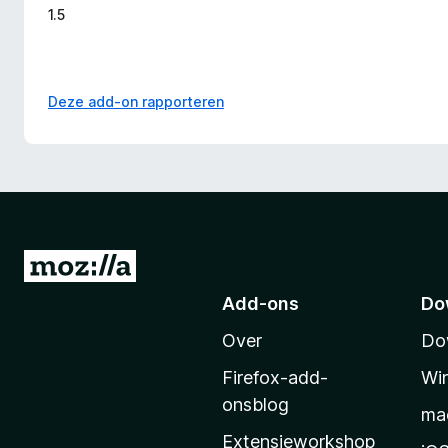
1.5
Deze add-on rapporteren
N
a
Add-ons
Do
a
Over
Do
r
M
Firefox-add-
Wi
o
onsblog
ma
z
Extensieworkshop