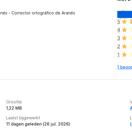
E
ranés - Corrector ortográfico de Aranés
r
5
z
4
i
j
3
n
2
n
1
o
g
1 beoo
g
e
e
n
w
a
Grootte
a
1,22 MB
r
Laatst bijgewerkt
d
11 dagen geleden (26 jul. 2026)
e
r