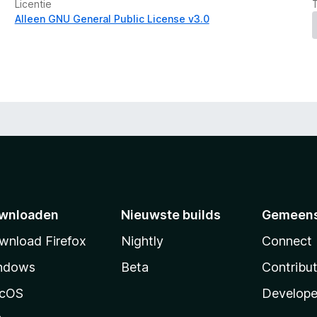
Licentie
i
Alleen GNU General Public License v3.0
n
g
e
n
wnloaden
Nieuwste builds
Gemeen
wnload Firefox
Nightly
Connect
ndows
Beta
Contribu
cOS
Develope