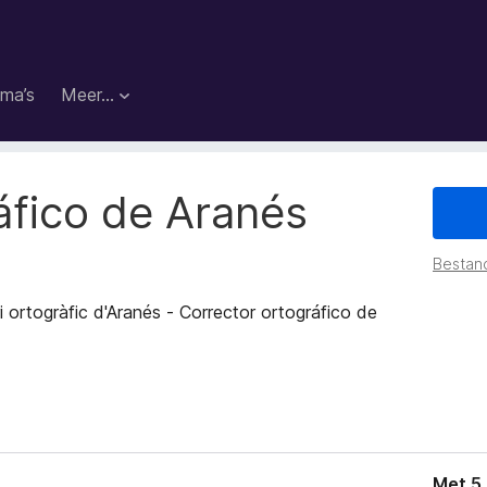
ma’s
Meer…
áfico de Aranés
Bestan
i ortogràfic d'Aranés - Corrector ortográfico de
Met 5