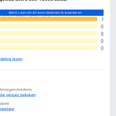
Meld u aan om dit woordenboek te waarderen
1
0
0
0
0
rdeling lezen
Versiegeschiedenis
Alle versies bekijken
Labels
translate