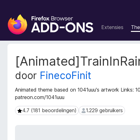
A
d
Extensies
The
d
-
o
n
M
[Animated]TrainInRa
s
e
t
v
door
FinecoFinit
a
o
g
o
e
Animated theme based on 1041uuu's artwork Links: 10
r
g
patreon.com/1041uuu
F
e
i
v
4.7 (181 beoordelingen)
1.229 gebruikers
4.7 (181 beoordelingen)
1.229 gebruikers
r
e
n
e
s
f
v
o