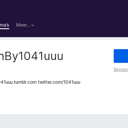
ma’s
Meer…
inBy1041uuu
Bestan
41uuu.tumblr.com twitter.com/1041uuu