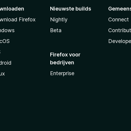
wnloaden
Nieuwste builds
Gemeen
wnload Firefox
Nightly
Connect
ndows
Beta
Contribu
cOS
Develope
S
Firefox voor
bedrijven
droid
Enterprise
ux