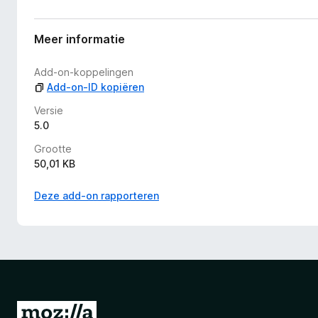
e
e
n
Meer informatie
w
a
Add-on-koppelingen
a
Add-on-ID kopiëren
r
d
Versie
e
5.0
r
Grootte
i
50,01 KB
n
g
Deze add-on rapporteren
e
n
N