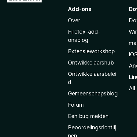
a
Add-ons
Do
a
Over
Do
r
M
Firefox-add-
Wi
o
onsblog
ma
z
Extensieworkshop
i
iO
l
Ontwikkelaarshub
An
l
Ontwikkelaarsbelei
Lin
a
d
’
All
Gemeenschapsblog
s
s
Forum
t
Een bug melden
a
Beoordelingsrichtlij
r
nen
t