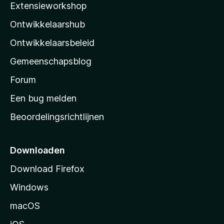
Extensieworkshop
l
Ontwikkelaarshub
l
a
Ontwikkelaarsbeleid
’
Gemeenschapsblog
s
s
Forum
t
Een bug melden
a
Beoordelingsrichtlijnen
r
t
p
Downloaden
a
Download Firefox
g
Windows
i
n
macOS
a