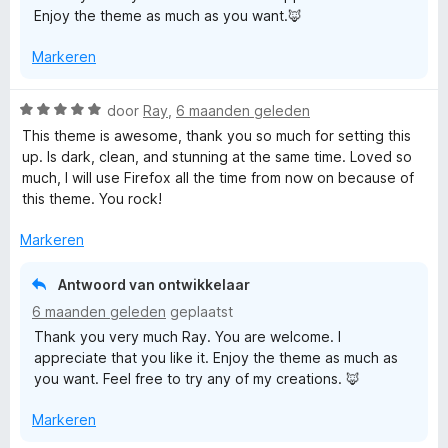
e
n
Enjoy the theme as much as you want.🦊
g
v
5
:
a
r
Markeren
5
n
v
5
-
a
W
door
Ray
,
6 maanden geleden
n
a
This theme is awesome, thank you so much for setting this
C
5
a
up. Is dark, clean, and stunning at the same time. Loved so
r
much, I will use Firefox all the time from now on because of
y
d
this theme. You rock!
e
r
a
Markeren
i
n
Antwoord van ontwikkelaar
n
g
6 maanden geleden
geplaatst
:
B
Thank you very much Ray. You are welcome. I
5
appreciate that you like it. Enjoy the theme as much as
v
you want. Feel free to try any of my creations. 🦊
l
a
n
Markeren
5
u