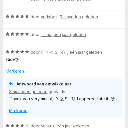
a
a
W
r
door
andxbes
,
9 maanden geleden
a
d
a
e
W
r
door
Tmac
,
één jaar geleden
r
a
d
i
a
e
n
W
r
door
〘 Y 么 S I R〙
,
één jaar geleden
r
g
a
d
i
:
Nice👌
a
e
n
5
r
r
g
v
Markeren
d
i
:
a
e
n
5
n
Antwoord van ontwikkelaar
r
g
v
5
8 maanden geleden
geplaatst
i
:
a
Thank you very much〘 Y 么 S I R〙I apperecciate it. 😊
n
5
n
g
v
5
Markeren
:
a
5
n
v
5
W
door
Vatikus
,
één jaar geleden