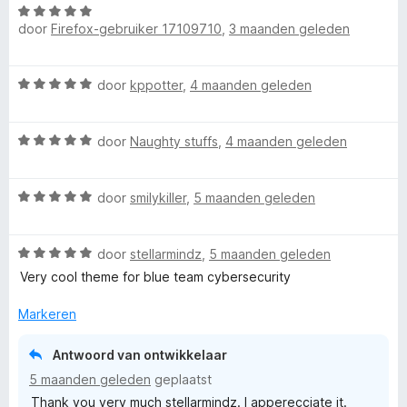
W
r
│
door
Firefox-gebruiker 17109710
,
3 maanden geleden
a
d
a
e
D
r
r
W
door
kppotter
,
4 maanden geleden
d
i
a
a
e
n
a
r
g
W
r
door
Naughty stuffs
,
4 maanden geleden
t
i
:
a
d
n
4
a
e
g
v
a
W
r
door
smilykiller
,
5 maanden geleden
r
:
a
a
d
i
5
n
C
a
e
n
v
5
W
r
door
stellarmindz
,
5 maanden geleden
r
g
a
a
d
i
e
:
Very cool theme for blue team cybersecurity
n
a
e
n
5
5
r
r
g
v
Markeren
n
d
i
:
a
e
n
5
n
Antwoord van ontwikkelaar
t
r
g
v
5
5 maanden geleden
geplaatst
i
:
a
Thank you very much stellarmindz. I apperecciate it.
n
5