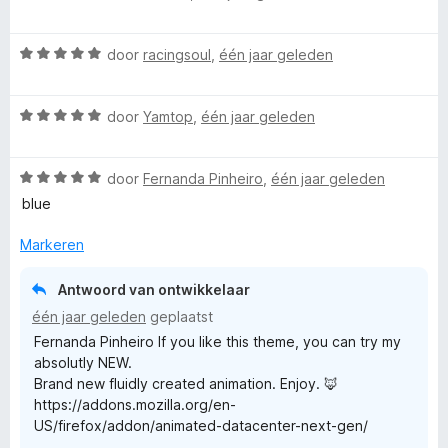
a
a
n
a
5
W
r
door
racingsoul
,
één jaar geleden
a
d
a
e
W
r
door
Yamtop
,
één jaar geleden
r
a
d
i
a
e
n
W
r
door
Fernanda Pinheiro
,
één jaar geleden
r
g
a
d
i
:
blue
a
e
n
4
r
r
g
v
Markeren
d
i
:
a
e
n
5
n
Antwoord van ontwikkelaar
r
g
v
5
één jaar geleden
geplaatst
i
:
a
Fernanda Pinheiro If you like this theme, you can try my
n
5
n
absolutly NEW.
g
v
5
Brand new fluidly created animation. Enjoy. 🦊
:
a
https://addons.mozilla.org/en-
5
n
US/firefox/addon/animated-datacenter-next-gen/
v
5