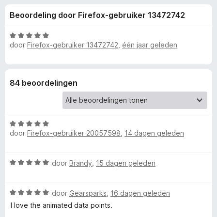
e
:
x
Beoordeling door Firefox-gebruiker 13472742
4
B
l
,
r
9
W
o
door
Firefox-gebruiker 13472742
,
één jaar geleden
i
v
a
w
a
a
n
r
s
n
5
d
e
84 beoordelingen
e
r
g
r
i
e
n
W
g
door
Firefox-gebruiker 20057598
,
14 dagen geleden
a
:
n
a
5
r
v
v
W
door
Brandy
,
15 dagen geleden
d
a
a
e
n
a
r
o
5
W
r
door
Gearsparks
,
16 dagen geleden
i
a
d
n
I love the animated data points.
o
a
e
g