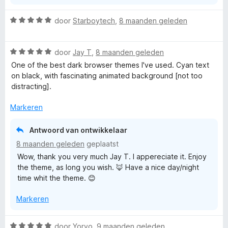
n
5
W
door
Starboytech
,
8 maanden geleden
a
a
W
r
door
Jay T
,
8 maanden geleden
a
d
One of the best dark browser themes I've used. Cyan text
a
e
on black, with fascinating animated background [not too
r
r
distracting].
d
i
e
n
Markeren
r
g
i
:
Antwoord van ontwikkelaar
n
5
8 maanden geleden
geplaatst
g
v
Wow, thank you very much Jay T. I appereciate it. Enjoy
:
a
the theme, as long you wish. 🦊 Have a nice day/night
5
n
time whit the theme. 😊
v
5
a
Markeren
n
5
W
door
Yoryo
,
9 maanden geleden