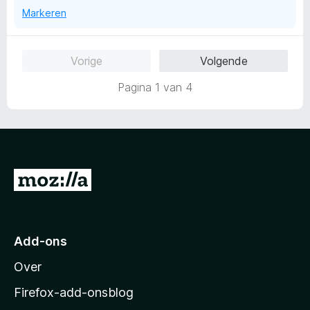
a
Markeren
n
5
Vorige
Volgende
Pagina 1 van 4
N
a
a
r
Add-ons
M
Over
o
z
Firefox-add-onsblog
i