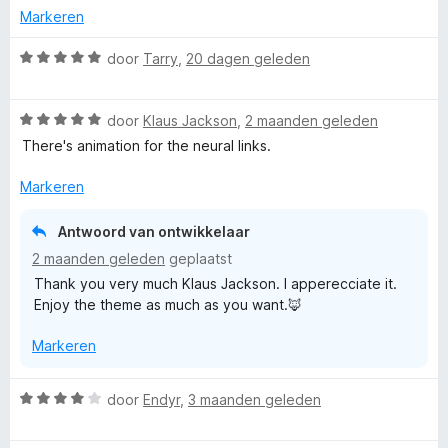
r
r
Markeren
:
r
d
i
5
e
n
W
door
Tarry
,
20 dagen geleden
v
r
g
A
a
a
i
:
a
n
n
5
W
r
door
Klaus Jackson
,
2 maanden geleden
5
n
g
v
a
d
There's animation for the neural links.
:
a
a
e
i
5
n
r
r
Markeren
v
5
d
i
m
a
e
n
Antwoord van ontwikkelaar
n
r
g
2 maanden geleden
geplaatst
5
i
:
a
Thank you very much Klaus Jackson. I apperecciate it.
n
5
Enjoy the theme as much as you want.🦊
g
v
t
:
a
Markeren
5
n
e
v
5
a
W
door
Endyr
,
3 maanden geleden
n
d
a
5
a