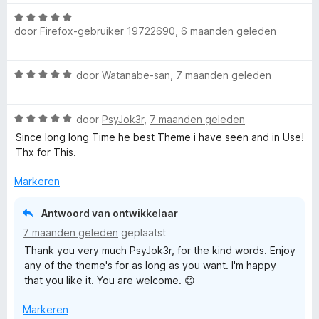
W
e
door
Firefox-gebruiker 19722690
,
6 maanden geleden
a
a
r
W
door
Watanabe-san
,
7 maanden geleden
d
a
e
a
r
W
r
door
PsyJok3r
,
7 maanden geleden
i
a
d
n
Since long long Time he best Theme i have seen and in Use!
a
e
g
Thx for This.
r
r
:
d
i
Markeren
5
e
n
v
r
g
a
Antwoord van ontwikkelaar
i
:
n
7 maanden geleden
geplaatst
n
5
5
Thank you very much PsyJok3r, for the kind words. Enjoy
g
v
any of the theme's for as long as you want. I'm happy
:
a
that you like it. You are welcome. 😊
5
n
v
5
Markeren
a