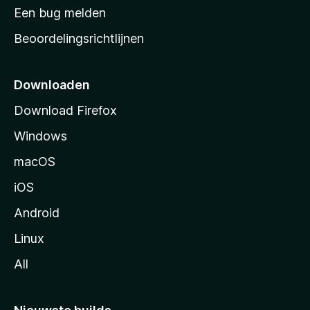
t
Een bug melden
a
Beoordelingsrichtlijnen
r
t
p
Downloaden
a
Download Firefox
g
Windows
i
n
macOS
a
iOS
Android
Linux
All