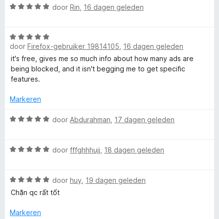
r
g
v
W
door
Rin
,
16 dagen geleden
i
:
a
a
n
5
n
a
g
v
5
W
r
:
door
Firefox-gebruiker 19814105
,
16 dagen geleden
a
a
d
1
n
a
e
it's free, gives me so much info about how many ads are
v
5
r
r
being blocked, and it isn't begging me to get specific
a
d
i
features.
n
e
n
5
r
g
Markeren
i
:
n
W
5
door
Abdurahman
,
17 dagen geleden
g
a
v
:
a
a
W
5
r
door
fffghhhujj
,
18 dagen geleden
n
a
v
d
5
a
a
e
W
r
door
huy
,
19 dagen geleden
n
r
a
d
5
i
Chặn qc rất tốt
a
e
n
r
r
g
Markeren