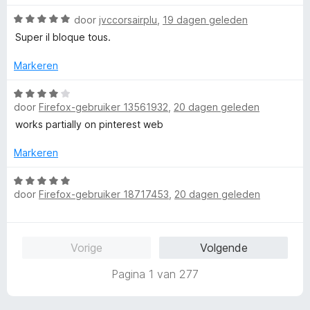
d
i
:
e
n
5
W
door
jvccorsairplu
,
19 dagen geleden
r
g
v
a
Super il bloque tous.
i
:
a
a
n
5
n
r
Markeren
g
v
5
d
:
a
e
W
5
n
r
door
Firefox-gebruiker 13561932
,
20 dagen geleden
a
v
5
i
a
works partially on pinterest web
a
n
r
n
g
d
Markeren
5
:
e
5
r
W
v
door
Firefox-gebruiker 18717453
,
20 dagen geleden
i
a
a
n
a
n
g
r
5
:
d
Vorige
Volgende
4
e
v
r
Pagina 1 van 277
a
i
n
n