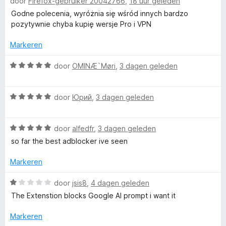
door
Firefox-gebruiker 20042766
,
18 uur geleden
n
a
g
a
Godne polecenia, wyróżnia się wśród innych bardzo
r
:
r
pozytywnie chyba kupię wersje Pro i VPN
5
d
A
v
e
Markeren
a
r
d
n
i
W
door
OMINÆ`Møri
,
3 dagen geleden
5
n
a
g
a
G
W
:
r
door
Юрий
,
3 dagen geleden
a
5
d
u
a
v
e
W
r
door
alfedfr
,
3 dagen geleden
a
r
a
a
d
n
i
so far the best adblocker ive seen
a
e
5
n
r
r
r
g
Markeren
d
i
:
e
n
5
W
door
jsis8
,
4 dagen geleden
d
r
g
v
a
The Extenstion blocks Google AI prompt i want it
i
:
a
a
A
n
5
n
r
Markeren
g
v
5
d