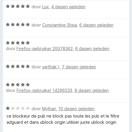
d
:
a
e
W
door
Lux
,
4 dagen geleden
5
n
r
a
v
5
i
B
a
a
n
W
r
door
Constantine Shea
,
6 dagen geleden
n
g
a
d
l
5
:
a
e
1
W
r
r
o
door
Firefox-gebruiker 20078362
,
6 dagen geleden
v
a
d
i
a
a
e
n
c
n
r
r
g
W
door
sarthak:)
,
7 dagen geleden
5
d
i
:
a
e
n
5
k
a
r
g
v
W
r
i
:
a
e
door
Firefox-gebruiker 14296533
,
8 dagen geleden
a
d
n
5
n
a
e
g
v
5
r
r
r
:
a
W
door
Mylhan
,
10 dagen geleden
d
i
5
n
a
e
n
ce blockeur de pub ne block pas toute les pub et le filtre
v
5
a
r
g
adguard et dans ublock origin utiliser juste ublock origin
a
r
i
:
n