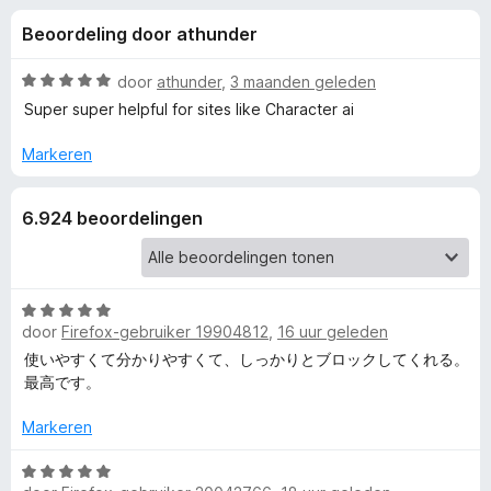
e
:
x
Beoordeling door athunder
4
B
l
,
r
6
W
door
athunder
,
3 maanden geleden
o
i
v
a
Super super helpful for sites like Character ai
w
a
a
n
r
s
Markeren
n
5
d
e
e
r
g
6.924 beoordelingen
r
i
e
n
g
:
W
n
door
Firefox-gebruiker 19904812
,
16 uur geleden
5
a
v
a
使いやすくて分かりやすくて、しっかりとブロックしてくれる。
v
a
r
最高です。
n
d
o
5
e
Markeren
r
o
i
W