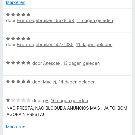
d
n
Markeren
5
5
e
g
v
r
W
:
a
i
door
Firefox-gebruiker 16578168
,
11 dagen geleden
a
5
n
n
a
v
5
g
r
a
W
:
d
n
door
Firefox-gebruiker 14271385
,
11 dagen geleden
a
1
e
5
a
v
r
r
a
i
W
door
Алексей
,
13 dagen geleden
d
n
n
a
e
5
g
a
r
:
W
r
door
Maciej
,
14 dagen geleden
i
5
a
d
n
v
a
e
g
a
W
r
door
gB
,
16 dagen geleden
r
:
n
a
d
i
NAO PRESTA, NAO BLOQUEIA ANUNCIOS MAIS ! JA FOI BOM
5
5
a
e
n
AGORA N PRESTA!
v
r
r
g
a
d
i
:
Markeren
n
e
n
5
5