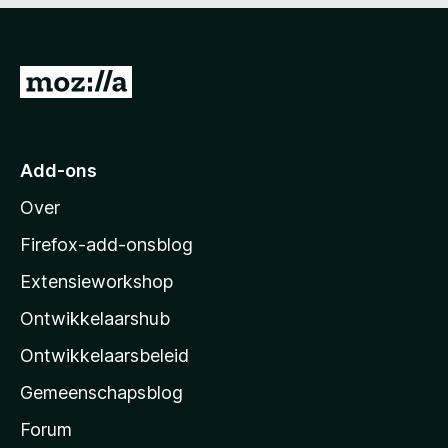
5
g
:
5
v
N
a
a
n
5
a
r
Add-ons
M
Over
o
z
Firefox-add-onsblog
i
Extensieworkshop
l
Ontwikkelaarshub
l
a
Ontwikkelaarsbeleid
’
Gemeenschapsblog
s
s
Forum