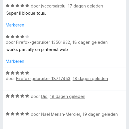
e
n
5
W
door
jvccorsairplu
,
17 dagen geleden
r
g
v
a
Super il bloque tous.
i
:
a
a
n
5
n
r
Markeren
g
v
5
d
:
a
e
W
5
n
r
door
Firefox-gebruiker 13561932
,
18 dagen geleden
a
v
5
i
a
works partially on pinterest web
a
n
r
n
g
d
Markeren
5
:
e
5
r
W
v
door
Firefox-gebruiker 18717453
,
18 dagen geleden
i
a
a
n
a
n
g
r
W
5
door
Dio
,
18 dagen geleden
:
d
a
4
e
a
v
r
W
r
door
Naël Meriah-Mercier
,
19 dagen geleden
a
i
a
d
n
n
a
e
5
g