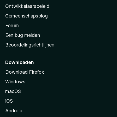
a
Ontwikkelaarsbeleid
’
Gemeenschapsblog
s
s
Forum
t
Een bug melden
a
Beoordelingsrichtlijnen
r
t
p
Downloaden
a
Download Firefox
g
Windows
i
n
macOS
a
iOS
Android