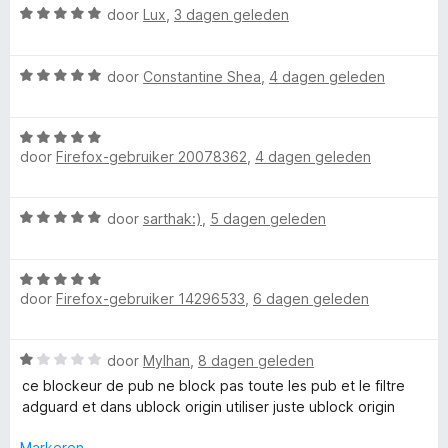
:
a
e
W
door
Lux
,
3 dagen geleden
5
n
r
r
a
v
5
i
a
a
n
W
r
door
Constantine Shea
,
4 dagen geleden
A
n
g
a
d
5
:
a
e
d
1
W
r
r
door
Firefox-gebruiker 20078362
,
4 dagen geleden
v
a
d
i
G
a
a
e
n
n
r
r
g
W
door
sarthak:)
,
5 dagen geleden
5
d
u
i
:
a
e
n
5
a
r
g
v
a
W
r
i
:
a
door
Firefox-gebruiker 14296533
,
6 dagen geleden
a
d
n
5
n
r
a
e
g
v
5
r
r
:
a
W
door
Mylhan
,
8 dagen geleden
d
i
d
5
n
a
e
n
ce blockeur de pub ne block pas toute les pub et le filtre
v
5
a
r
g
adguard et dans ublock origin utiliser juste ublock origin
a
A
r
i
:
n
d
n
Markeren