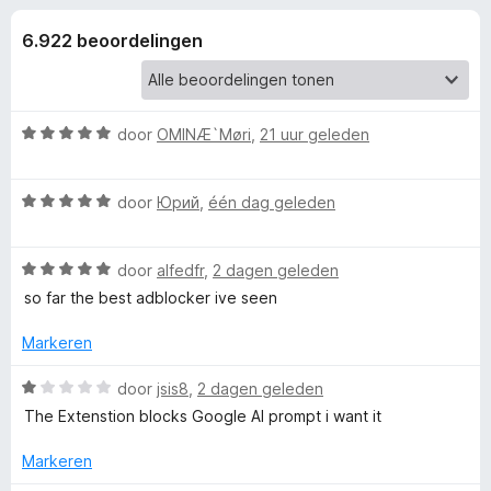
e
:
x
4
6.922 beoordelingen
B
l
,
r
6
o
i
v
w
a
W
door
OMINÆ`Møri
,
21 uur geleden
n
s
n
a
5
e
a
W
r
door
Юрий
,
één dag geleden
r
g
a
d
a
e
e
W
r
door
alfedfr
,
2 dagen geleden
r
a
d
i
so far the best adblocker ive seen
n
a
e
n
r
r
g
Markeren
d
i
:
v
e
n
5
W
door
jsis8
,
2 dagen geleden
r
g
v
a
The Extenstion blocks Google AI prompt i want it
o
i
:
a
a
n
5
n
r
Markeren
o
g
v
5
d