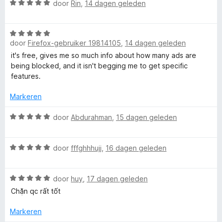
r
g
v
W
door
Rin
,
14 dagen geleden
i
:
a
a
n
5
n
a
g
v
5
W
r
:
door
Firefox-gebruiker 19814105
,
14 dagen geleden
a
a
d
1
n
a
e
it's free, gives me so much info about how many ads are
v
5
r
r
being blocked, and it isn't begging me to get specific
a
d
i
features.
n
e
n
5
r
g
Markeren
i
:
n
W
5
door
Abdurahman
,
15 dagen geleden
g
a
v
:
a
a
W
5
r
door
fffghhhujj
,
16 dagen geleden
n
a
v
d
5
a
a
e
W
r
door
huy
,
17 dagen geleden
n
r
a
d
5
i
Chặn qc rất tốt
a
e
n
r
r
g
Markeren
d
i
: