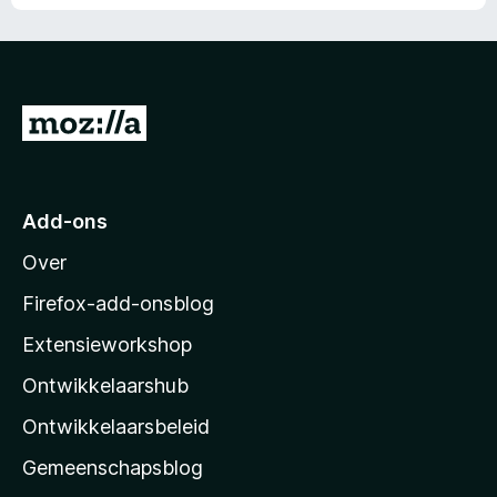
N
a
a
r
Add-ons
M
Over
o
z
Firefox-add-onsblog
i
Extensieworkshop
l
Ontwikkelaarshub
l
a
Ontwikkelaarsbeleid
’
Gemeenschapsblog
s