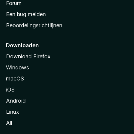
s
Forum
t
Een bug melden
a
Beoordelingsrichtlijnen
r
t
p
Downloaden
a
Download Firefox
g
Windows
i
n
macOS
a
iOS
Android
Linux
All