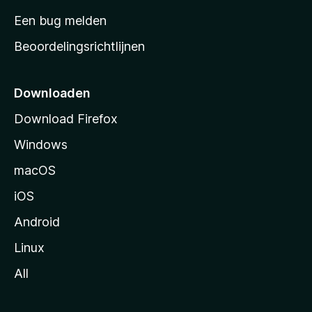
t
Een bug melden
a
Beoordelingsrichtlijnen
r
t
p
Downloaden
a
Download Firefox
g
Windows
i
n
macOS
a
iOS
Android
Linux
All