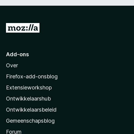
N
a
a
r
Add-ons
M
Over
o
z
Firefox-add-onsblog
i
Extensieworkshop
l
Ontwikkelaarshub
l
a
Ontwikkelaarsbeleid
’
Gemeenschapsblog
s
s
Forum