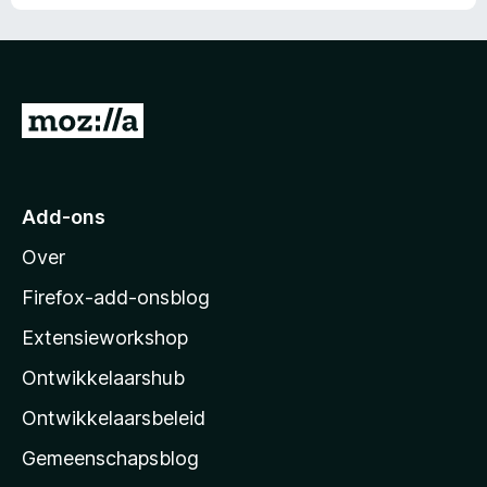
N
a
a
r
Add-ons
M
Over
o
z
Firefox-add-onsblog
i
Extensieworkshop
l
Ontwikkelaarshub
l
a
Ontwikkelaarsbeleid
’
Gemeenschapsblog
s