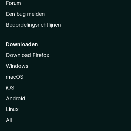
s
Forum
t
Een bug melden
a
Beoordelingsrichtlijnen
r
t
p
Downloaden
a
Download Firefox
g
Windows
i
n
macOS
a
iOS
Android
Linux
All