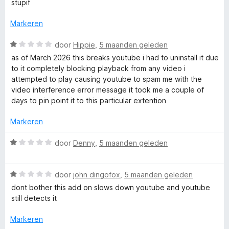
a
stupif
r
5
:
r
i
5
d
Markeren
n
v
e
g
a
r
W
door
Hippie
,
5 maanden geleden
:
n
i
a
4
as of March 2026 this breaks youtube i had to uninstall it due
5
n
a
v
to it completely blocking playback from any video i
g
r
a
attempted to play causing youtube to spam me with the
:
d
n
video interference error message it took me a couple of
2
e
5
days to pin point it to this particular extention
v
r
a
i
Markeren
n
n
5
g
W
door
Denny
,
5 maanden geleden
:
a
1
a
v
W
r
door
john dingofox
,
5 maanden geleden
a
a
d
dont bother this add on slows down youtube and youtube
n
a
e
still detects it
5
r
r
d
i
Markeren
e
n