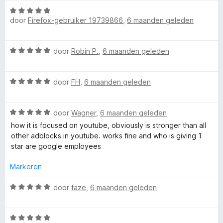
r
g
W
i
:
door
Firefox-gebruiker 19739866
,
6 maanden geleden
a
n
1
a
g
v
r
W
:
door
Robin P.
,
6 maanden geleden
a
d
a
1
n
e
a
v
5
r
W
r
door
FH
,
6 maanden geleden
a
i
a
d
n
n
a
e
5
g
W
r
door
Wagner
,
6 maanden geleden
r
:
a
d
i
how it is focused on youtube, obviously is stronger than all
5
a
e
n
other adblocks in youtube. works fine and who is giving 1
v
r
r
g
star are google employees
a
d
i
:
n
e
n
5
Markeren
5
r
g
v
i
:
a
W
door
faze
,
6 maanden geleden
n
5
n
a
g
v
5
a
:
a
W
r