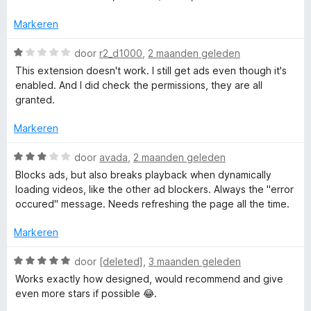
a
r
:
r
r
i
Markeren
3
d
n
v
e
W
g
door
r2_d1000
,
2 maanden geleden
A
a
r
a
:
n
This extension doesn't work. I still get ads even though it's
i
a
5
5
enabled. And I did check the permissions, they are all
d
n
r
v
granted.
g
d
a
B
:
e
n
Markeren
5
r
5
v
l
i
W
door
avada
,
2 maanden geleden
a
n
a
Blocks ads, but also breaks playback when dynamically
n
g
a
o
loading videos, like the other ad blockers. Always the "error
5
:
r
occured" message. Needs refreshing the page all the time.
1
d
c
v
e
Markeren
a
r
k
n
i
W
door
[deleted]
,
3 maanden geleden
5
n
a
Works exactly how designed, would recommend and give
e
g
a
even more stars if possible 😂.
:
r