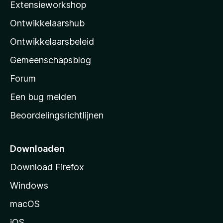
Extensieworkshop
l
Ontwikkelaarshub
l
a
Ontwikkelaarsbeleid
’
Gemeenschapsblog
s
s
Forum
t
Een bug melden
a
Beoordelingsrichtlijnen
r
t
p
Downloaden
a
Download Firefox
g
Windows
i
n
macOS
a
iOS