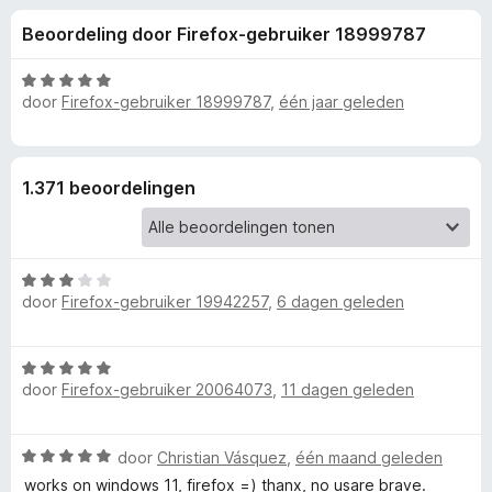
e
:
x
Beoordeling door Firefox-gebruiker 18999787
3
B
l
,
r
8
W
o
door
Firefox-gebruiker 18999787
,
één jaar geleden
i
v
a
w
a
a
n
r
s
n
5
d
e
1.371 beoordelingen
e
r
g
r
i
e
n
W
g
door
Firefox-gebruiker 19942257
,
6 dagen geleden
a
:
n
a
5
r
v
v
W
d
a
door
Firefox-gebruiker 20064073
,
11 dagen geleden
a
e
n
a
r
o
5
r
i
W
door
Christian Vásquez
,
één maand geleden
d
n
o
a
e
works on windows 11, firefox =) thanx, no usare brave.
g