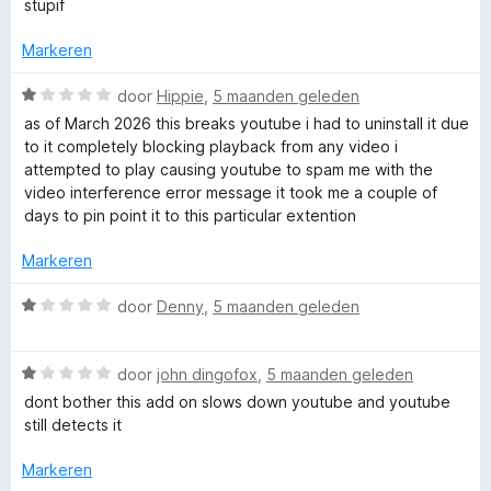
a
stupif
r
5
:
r
i
5
d
Markeren
n
v
e
g
a
r
W
door
Hippie
,
5 maanden geleden
:
n
i
a
4
as of March 2026 this breaks youtube i had to uninstall it due
5
n
a
v
to it completely blocking playback from any video i
g
r
a
attempted to play causing youtube to spam me with the
:
d
n
video interference error message it took me a couple of
2
e
5
days to pin point it to this particular extention
v
r
a
i
Markeren
n
n
5
g
W
door
Denny
,
5 maanden geleden
:
a
1
a
v
W
r
door
john dingofox
,
5 maanden geleden
a
a
d
dont bother this add on slows down youtube and youtube
n
a
e
still detects it
5
r
r
d
i
Markeren
e
n