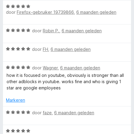
r
g
W
i
:
door
Firefox-gebruiker 19739866
,
6 maanden geleden
a
n
1
a
g
v
r
W
:
door
Robin P.
,
6 maanden geleden
a
d
a
1
n
e
a
v
5
r
W
r
door
FH
,
6 maanden geleden
a
i
a
d
n
n
a
e
5
g
W
r
door
Wagner
,
6 maanden geleden
r
:
a
d
i
how it is focused on youtube, obviously is stronger than all
5
a
e
n
other adblocks in youtube. works fine and who is giving 1
v
r
r
g
star are google employees
a
d
i
:
n
e
n
5
Markeren
5
r
g
v
i
:
a
W
door
faze
,
6 maanden geleden
n
5
n
a
g
v
5
a
:
a
W
r