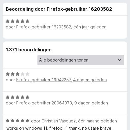
e
:
x
Beoordeling door Firefox-gebruiker 16203582
3
B
l
,
r
8
W
o
door
Firefox-gebruiker 16203582
,
één jaar geleden
i
v
a
w
a
a
n
r
s
n
5
d
e
1.371 beoordelingen
e
r
g
r
i
e
n
W
g
door
Firefox-gebruiker 19942257
,
4 dagen geleden
a
:
n
a
5
r
v
v
W
d
a
door
Firefox-gebruiker 20064073
,
9 dagen geleden
a
e
n
a
r
o
5
r
i
W
door
Christian Vásquez
,
één maand geleden
d
n
o
a
e
works on windows 11, firefox =) thanx, no usare brave.
g