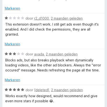
a
r
:
r
r
i
Markeren
3
d
n
v
e
W
g
door
r2_d1000
,
2 maanden geleden
A
a
r
a
:
n
This extension doesn't work. I still get ads even though it's
i
a
5
5
enabled. And I did check the permissions, they are all
d
n
r
v
granted.
g
d
a
B
:
e
n
Markeren
5
r
5
v
l
i
W
door
avada
,
2 maanden geleden
a
n
a
Blocks ads, but also breaks playback when dynamically
n
g
a
o
loading videos, like the other ad blockers. Always the "error
5
:
r
occured" message. Needs refreshing the page all the time.
1
d
c
v
e
Markeren
a
r
k
n
i
W
door
[deleted]
,
2 maanden geleden
5
n
a
Works exactly how designed, would recommend and give
e
g
a
even more stars if possible 😂.
:
r