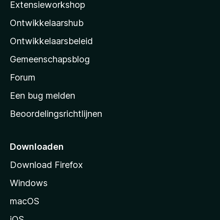
Extensieworkshop
l
Ontwikkelaarshub
l
a
Ontwikkelaarsbeleid
’
Gemeenschapsblog
s
s
Forum
t
Een bug melden
a
Beoordelingsrichtlijnen
r
t
p
Downloaden
a
Download Firefox
g
Windows
i
n
macOS
a
iOS