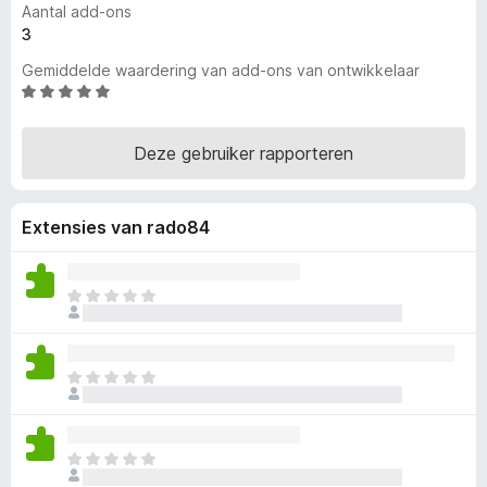
Aantal add-ons
x
3
B
Gemiddelde waardering van add-ons van ontwikkelaar
r
W
o
a
w
a
s
Deze gebruiker rapporteren
r
e
d
r
e
Extensies van rado84
r
i
n
g
E
:
r
5
z
v
i
E
a
j
r
n
n
z
5
n
i
o
E
j
g
r