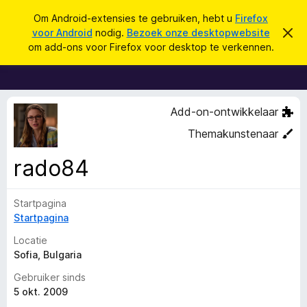
Z
Aanmelden
Om Android-extensies te gebruiken, hebt u
Firefox
o
voor Android
nodig.
Bezoek onze desktopwebsite
D
A
i
e
om add-ons voor Firefox voor desktop te verkennen.
t
d
k
b
d
e
e
r
-
n
i
o
c
Add-on-ontwikkelaar
h
n
t
Themakunstenaar
s
v
e
v
rado84
r
o
b
e
o
r
Startpagina
r
g
Startpagina
e
F
n
i
Locatie
r
Sofia, Bulgaria
e
Gebruiker sinds
f
5 okt. 2009
o