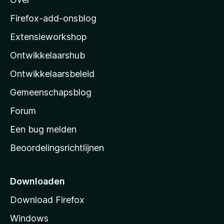
o
n
w
r
z
a
Firefox-add-onsblog
i
a
i
n
Extensieworkshop
r
g
l
d
e
Ontwikkelaarshub
l
e
n
r
a
Ontwikkelaarsbeleid
i
’
n
Gemeenschapsblog
s
g
s
Forum
e
n
t
Een bug melden
a
Beoordelingsrichtlijnen
r
t
p
Downloaden
a
Download Firefox
g
Windows
i