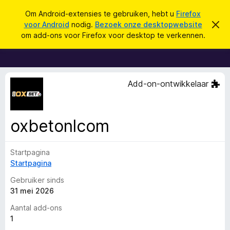
Z
Aanmelden
Om Android-extensies te gebruiken, hebt u
Firefox
o
voor Android
nodig.
Bezoek onze desktopwebsite
D
A
i
e
om add-ons voor Firefox voor desktop te verkennen.
t
d
k
b
d
e
e
r
-
n
i
o
c
Add-on-ontwikkelaar
h
n
t
s
v
e
v
oxbetonlcom
r
o
b
e
o
r
Startpagina
r
g
Startpagina
e
F
n
i
Gebruiker sinds
r
31 mei 2026
e
Aantal add-ons
f
1
o