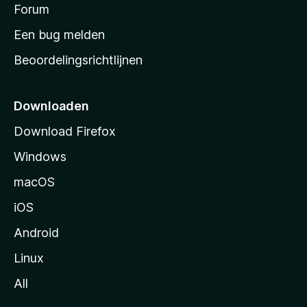
s
Forum
e
n
t
Een bug melden
a
Beoordelingsrichtlijnen
r
t
p
Downloaden
a
Download Firefox
g
Windows
i
n
macOS
a
iOS
Android
Linux
All