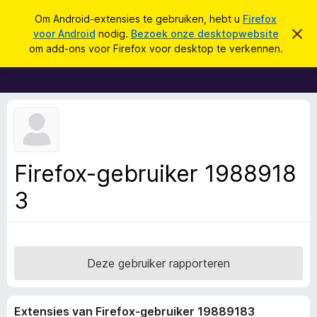
Z
Aanmelden
Om Android-extensies te gebruiken, hebt u
Firefox
o
voor Android
nodig.
Bezoek onze desktopwebsite
D
A
i
e
om add-ons voor Firefox voor desktop te verkennen.
t
d
k
b
d
e
e
r
-
n
i
o
c
h
n
t
s
v
e
v
Firefox-gebruiker 1988918
r
o
b
e
3
o
r
r
g
e
F
n
i
r
Deze gebruiker rapporteren
e
f
Extensies van Firefox-gebruiker 19889183
o