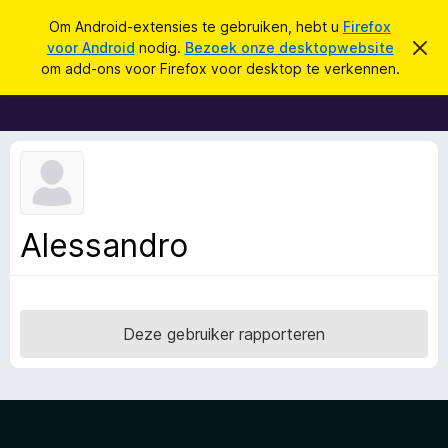
Z
Aanmelden
Om Android-extensies te gebruiken, hebt u
Firefox
o
voor Android
nodig.
Bezoek onze desktopwebsite
D
A
i
e
om add-ons voor Firefox voor desktop te verkennen.
t
d
k
b
d
e
e
r
-
n
i
o
c
h
n
t
s
v
e
v
Alessandro
r
o
b
e
o
r
r
g
e
F
Deze gebruiker rapporteren
n
i
r
e
f
o