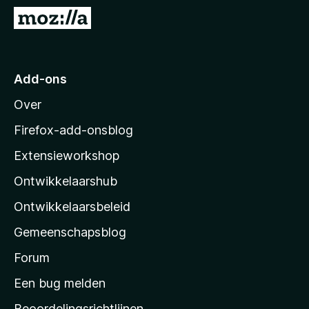
x
N
B
a
r
a
o
r
Add-ons
w
M
s
Over
o
e
z
r
Firefox-add-onsblog
i
Extensieworkshop
l
Ontwikkelaarshub
l
a
Ontwikkelaarsbeleid
’
Gemeenschapsblog
s
s
Forum
t
Een bug melden
a
Beoordelingsrichtlijnen