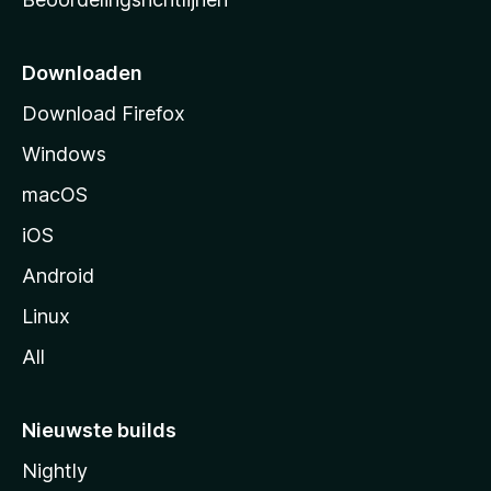
r
t
p
Downloaden
a
Download Firefox
g
Windows
i
n
macOS
a
iOS
Android
Linux
All
Nieuwste builds
Nightly