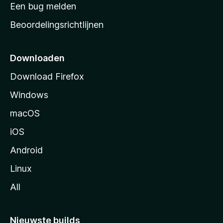
t
Een bug melden
a
Beoordelingsrichtlijnen
r
t
p
Downloaden
a
Download Firefox
g
Windows
i
n
macOS
a
iOS
Android
Linux
All
Nieuwste builds