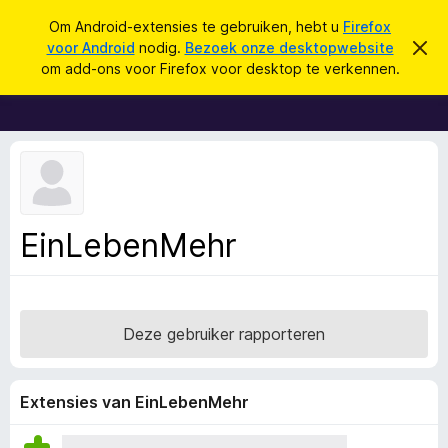
Z
Aanmelden
Om Android-extensies te gebruiken, hebt u
Firefox
o
voor Android
nodig.
Bezoek onze desktopwebsite
D
A
i
e
om add-ons voor Firefox voor desktop te verkennen.
t
d
k
b
d
e
e
r
-
n
i
o
c
h
n
t
s
v
e
v
EinLebenMehr
r
o
b
e
o
r
r
g
e
F
Deze gebruiker rapporteren
n
i
r
e
Extensies van EinLebenMehr
f
o