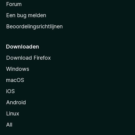
s
Forum
e
n
t
Een bug melden
a
Beoordelingsrichtlijnen
r
t
p
Downloaden
a
Download Firefox
g
Windows
i
n
macOS
a
iOS
Android
Linux
All