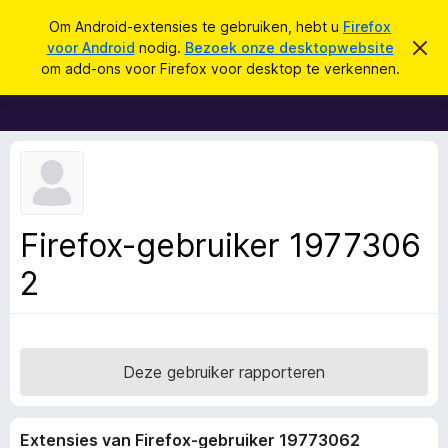
Z
Aanmelden
Om Android-extensies te gebruiken, hebt u
Firefox
o
voor Android
nodig.
Bezoek onze desktopwebsite
D
A
i
e
om add-ons voor Firefox voor desktop te verkennen.
t
d
k
b
d
e
e
r
-
n
i
o
c
h
n
t
s
v
e
v
Firefox-gebruiker 1977306
r
o
b
e
2
o
r
r
g
e
F
n
i
r
Deze gebruiker rapporteren
e
f
Extensies van Firefox-gebruiker 19773062
o