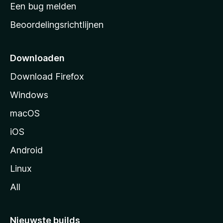
t
Een bug melden
a
Beoordelingsrichtlijnen
r
t
p
Downloaden
a
Download Firefox
g
Windows
i
n
macOS
a
iOS
Android
Linux
All
Nieuwste builds