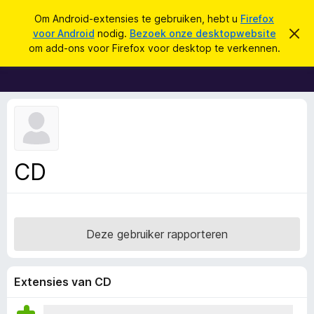
Z
Aanmelden
Om Android-extensies te gebruiken, hebt u
Firefox
o
voor Android
nodig.
Bezoek onze desktopwebsite
D
A
i
e
om add-ons voor Firefox voor desktop te verkennen.
t
d
k
b
d
e
e
r
-
n
i
o
c
h
n
t
s
v
e
v
CD
r
o
b
e
o
r
r
g
e
F
Deze gebruiker rapporteren
n
i
r
e
Extensies van CD
f
o