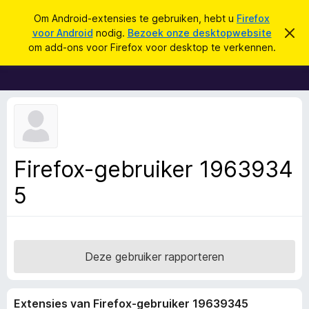
Z
Aanmelden
Om Android-extensies te gebruiken, hebt u
Firefox
o
voor Android
nodig.
Bezoek onze desktopwebsite
D
A
i
e
om add-ons voor Firefox voor desktop te verkennen.
t
d
k
b
d
e
e
r
-
n
i
o
c
h
n
t
s
v
e
v
Firefox-gebruiker 1963934
r
o
b
e
5
o
r
r
g
e
F
n
i
r
Deze gebruiker rapporteren
e
f
Extensies van Firefox-gebruiker 19639345
o