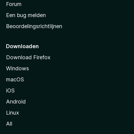
s
Forum
e
n
t
Een bug melden
a
Beoordelingsrichtlijnen
r
t
p
Downloaden
a
Download Firefox
g
Windows
i
n
macOS
a
iOS
Android
Linux
All