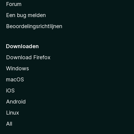
s
Forum
e
n
t
Een bug melden
a
Beoordelingsrichtlijnen
r
t
p
Downloaden
a
Download Firefox
g
Windows
i
n
macOS
a
iOS
Android
Linux
All