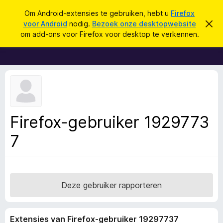
Z
Aanmelden
Om Android-extensies te gebruiken, hebt u
Firefox
o
voor Android
nodig.
Bezoek onze desktopwebsite
D
A
i
e
om add-ons voor Firefox voor desktop te verkennen.
t
d
k
b
d
e
e
r
-
n
i
o
c
h
n
t
s
v
e
v
Firefox-gebruiker 1929773
r
o
b
e
7
o
r
r
g
e
F
n
i
r
Deze gebruiker rapporteren
e
f
Extensies van Firefox-gebruiker 19297737
o