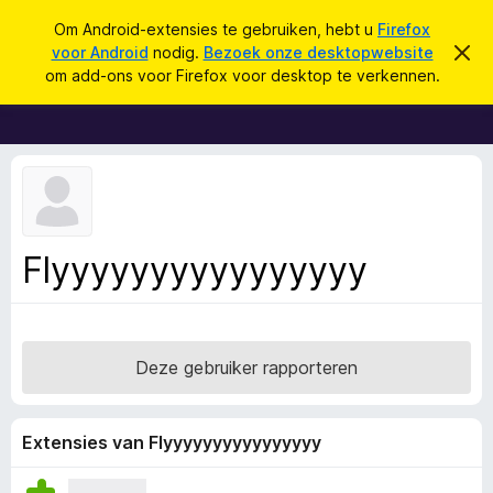
Z
Aanmelden
Om Android-extensies te gebruiken, hebt u
Firefox
o
voor Android
nodig.
Bezoek onze desktopwebsite
D
A
i
e
om add-ons voor Firefox voor desktop te verkennen.
t
d
k
b
d
e
e
r
-
n
i
o
c
h
n
t
s
v
e
v
Flyyyyyyyyyyyyyyyy
r
o
b
e
o
r
r
g
e
F
Deze gebruiker rapporteren
n
i
r
e
Extensies van Flyyyyyyyyyyyyyyyy
f
o