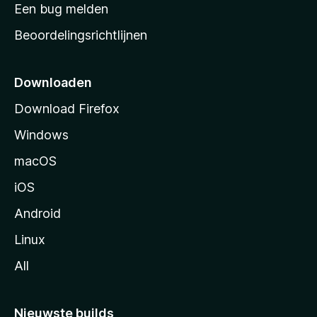
t
Een bug melden
a
Beoordelingsrichtlijnen
r
t
p
Downloaden
a
Download Firefox
g
Windows
i
n
macOS
a
iOS
Android
Linux
All
Nieuwste builds