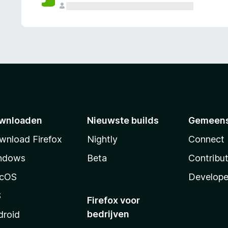
wnloaden
Nieuwste builds
Gemeen
wnload Firefox
Nightly
Connect
ndows
Beta
Contribu
cOS
Develope
S
Firefox voor
bedrijven
droid