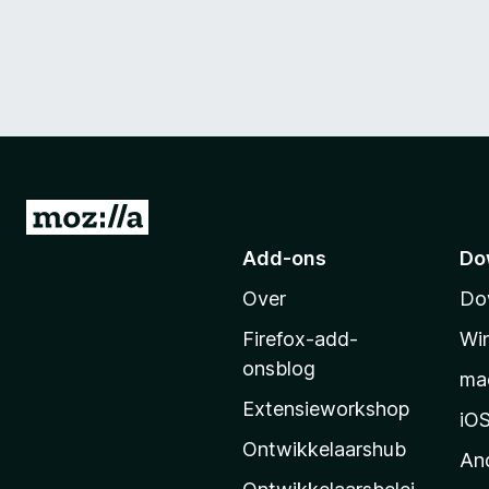
N
a
Add-ons
Do
a
Over
Do
r
M
Firefox-add-
Wi
o
onsblog
ma
z
Extensieworkshop
i
iO
l
Ontwikkelaarshub
An
l