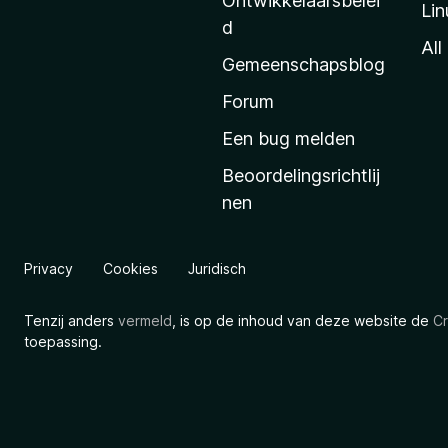
Ontwikkelaarsbelei
Lin
a
d
’
All
Gemeenschapsblog
s
s
Forum
t
Een bug melden
a
Beoordelingsrichtlij
r
nen
t
p
a
Privacy
Cookies
Juridisch
g
i
Tenzij anders
vermeld
, is op de inhoud van deze website de
Cr
n
toepassing.
a