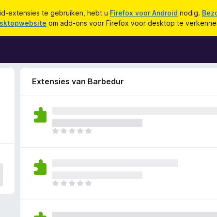
d-extensies te gebruiken, hebt u
Firefox voor Android
nodig.
Bez
sktopwebsite
om add-ons voor Firefox voor desktop te verkenne
Extensies van Barbedur
E
r
z
i
j
n
E
n
r
o
z
g
i