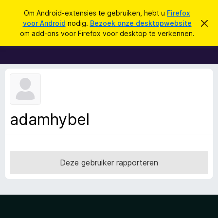
Z
Aanmelden
Om Android-extensies te gebruiken, hebt u
Firefox
o
voor Android
nodig.
Bezoek onze desktopwebsite
D
A
i
e
om add-ons voor Firefox voor desktop te verkennen.
t
d
k
b
d
e
e
r
-
n
i
o
c
h
n
t
s
v
e
v
adamhybel
r
o
b
e
o
r
r
g
e
F
Deze gebruiker rapporteren
n
i
r
e
f
o