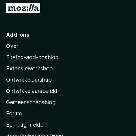
x
N
B
a
r
a
o
r
Add-ons
w
M
s
Over
o
e
z
r
Firefox-add-onsblog
i
Extensieworkshop
l
Ontwikkelaarshub
l
a
Ontwikkelaarsbeleid
’
Gemeenschapsblog
s
s
Forum
t
Een bug melden
a
Beoordelingsrichtlijnen