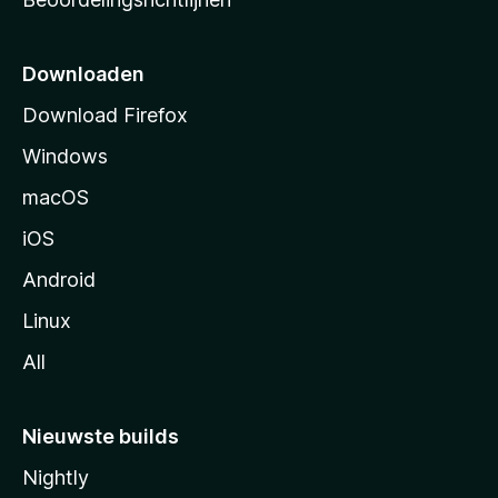
r
t
p
Downloaden
a
Download Firefox
g
Windows
i
n
macOS
a
iOS
Android
Linux
All
Nieuwste builds
Nightly