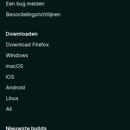
t
Een bug melden
a
Beoordelingsrichtlijnen
r
t
p
Downloaden
a
Download Firefox
g
Windows
i
n
macOS
a
iOS
Android
Linux
All
Nieuwste builds