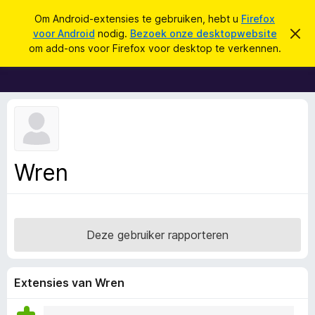
Z
Aanmelden
Om Android-extensies te gebruiken, hebt u
Firefox
o
voor Android
nodig.
Bezoek onze desktopwebsite
D
A
i
e
om add-ons voor Firefox voor desktop te verkennen.
t
d
k
b
d
e
e
r
-
n
i
o
c
h
n
t
s
v
e
v
Wren
r
o
b
e
o
r
r
g
e
F
Deze gebruiker rapporteren
n
i
r
e
Extensies van Wren
f
o