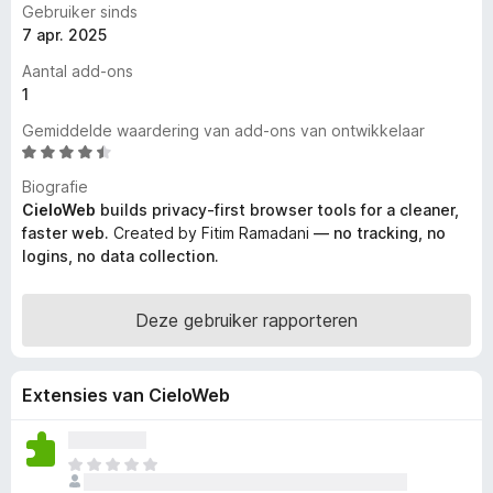
Gebruiker sinds
x
7 apr. 2025
B
Aantal add-ons
r
1
o
w
Gemiddelde waardering van add-ons van ontwikkelaar
s
W
a
e
Biografie
a
r
CieloWeb
builds privacy-first browser tools for a cleaner,
r
faster web.
Created by Fitim Ramadani
— no tracking, no
d
logins, no data collection.
e
r
i
Deze gebruiker rapporteren
n
g
:
Extensies van CieloWeb
4
,
3
E
v
r