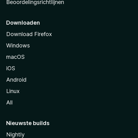
Beoordelingsrichtlijnen
r
t
p
Downloaden
a
Download Firefox
g
Windows
i
n
macOS
a
iOS
Android
Linux
All
Nieuwste builds
Nightly