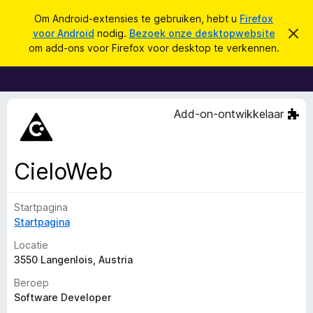
Z
Aanmelden
Om Android-extensies te gebruiken, hebt u
Firefox
o
voor Android
nodig.
Bezoek onze desktopwebsite
D
A
i
e
om add-ons voor Firefox voor desktop te verkennen.
t
d
k
b
d
e
e
r
-
n
i
o
c
Add-on-ontwikkelaar
h
n
t
s
v
e
v
CieloWeb
r
o
b
e
o
r
Startpagina
r
g
Startpagina
e
F
n
i
Locatie
r
3550 Langenlois, Austria
e
Beroep
f
Software Developer
o