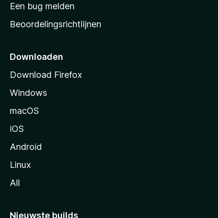
t
Een bug melden
a
Beoordelingsrichtlijnen
r
t
p
Downloaden
a
Download Firefox
g
Windows
i
n
macOS
a
iOS
Android
Linux
All
Nieuwste builds