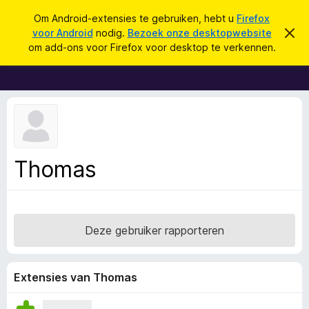
Z
Aanmelden
Om Android-extensies te gebruiken, hebt u
Firefox
o
voor Android
nodig.
Bezoek onze desktopwebsite
D
A
i
e
om add-ons voor Firefox voor desktop te verkennen.
t
d
k
b
d
e
e
r
-
n
i
o
c
h
n
t
s
v
e
v
Thomas
r
o
b
e
o
r
r
g
e
F
Deze gebruiker rapporteren
n
i
r
e
Extensies van Thomas
f
o