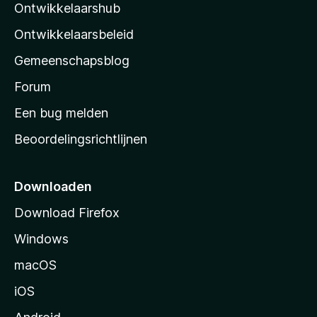
e
Ontwikkelaarshub
l
e
n
r
a
Ontwikkelaarsbeleid
i
’
n
Gemeenschapsblog
s
g
s
Forum
e
n
t
Een bug melden
a
Beoordelingsrichtlijnen
r
t
p
Downloaden
a
Download Firefox
g
Windows
i
n
macOS
a
iOS