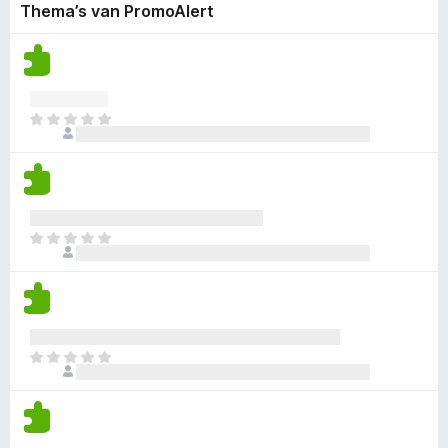
d
e
Thema’s van PromoAlert
i
n
a
o
e
e
j
g
a
g
r
n
n
e
r
g
i
w
n
n
d
e
n
a
o
e
e
g
a
g
r
E
n
e
r
g
i
r
w
n
d
e
n
z
a
e
e
g
i
a
r
n
e
j
r
i
w
n
n
d
n
E
a
n
e
g
r
a
o
r
e
z
r
g
i
n
i
d
g
n
j
e
e
g
n
r
e
e
E
n
i
n
n
r
o
n
w
z
g
g
a
i
g
e
a
j