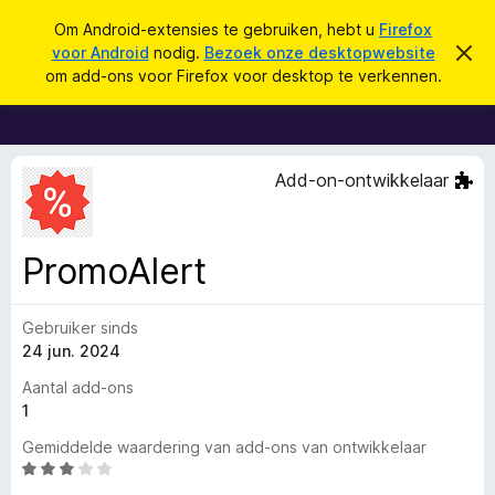
Z
Aanmelden
Om Android-extensies te gebruiken, hebt u
Firefox
o
voor Android
nodig.
Bezoek onze desktopwebsite
D
A
i
e
om add-ons voor Firefox voor desktop te verkennen.
t
d
k
b
d
e
e
r
-
n
i
o
c
Add-on-ontwikkelaar
h
n
t
s
v
e
v
PromoAlert
r
o
b
e
o
r
Gebruiker sinds
r
g
24 jun. 2024
e
F
n
i
Aantal add-ons
r
1
e
Gemiddelde waardering van add-ons van ontwikkelaar
f
W
o
a