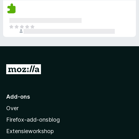
w
r
z
g
a
i
i
g
a
n
j
e
r
g
n
e
d
E
e
n
n
e
r
n
o
w
r
z
g
a
i
i
g
a
n
j
e
r
g
n
e
d
e
n
N
n
e
n
o
w
a
r
g
a
i
a
g
a
n
e
r
r
Add-ons
g
e
M
d
e
n
Over
e
o
n
w
r
z
a
Firefox-add-onsblog
i
a
i
n
Extensieworkshop
r
g
l
d