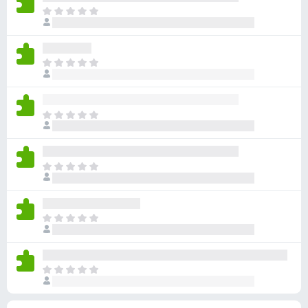
e
i
a
o
E
e
j
a
g
r
n
n
r
g
z
w
n
d
e
i
a
o
E
e
e
j
a
g
r
r
n
n
r
g
z
i
w
n
d
e
i
n
a
o
E
e
e
j
g
a
g
r
r
n
n
e
r
g
z
i
w
n
n
d
e
i
n
a
o
E
e
e
j
g
a
g
r
r
n
n
e
r
g
z
i
w
n
n
d
e
i
n
a
o
E
e
e
j
g
a
g
r
r
n
n
e
r
g
z
i
w
n
n
d
e
i
n
a
o
E
e
e
j
g
a
g
r
r
n
n
e
r
g
z
i
w
n
n