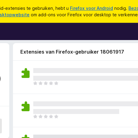
d-extensies te gebruiken, hebt u
Firefox voor Android
nodig.
Bez
sktopwebsite
om add-ons voor Firefox voor desktop te verkenne
Extensies van Firefox-gebruiker 18061917
0
E
r
z
i
j
n
E
n
r
o
z
g
i