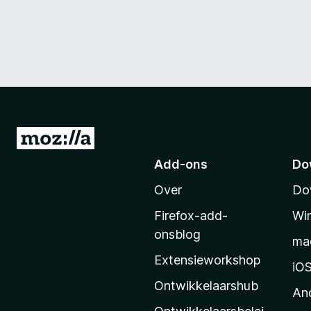
N
a
Add-ons
Do
a
Over
Do
r
M
Firefox-add-
Wi
o
onsblog
ma
z
Extensieworkshop
i
iO
l
Ontwikkelaarshub
An
l