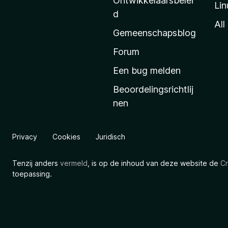
Ontwikkelaarsbelei
Lin
a
d
’
All
Gemeenschapsblog
s
s
Forum
t
Een bug melden
a
Beoordelingsrichtlij
r
nen
t
p
a
Privacy
Cookies
Juridisch
g
i
Tenzij anders
vermeld
, is op de inhoud van deze website de
Cr
n
toepassing.
a