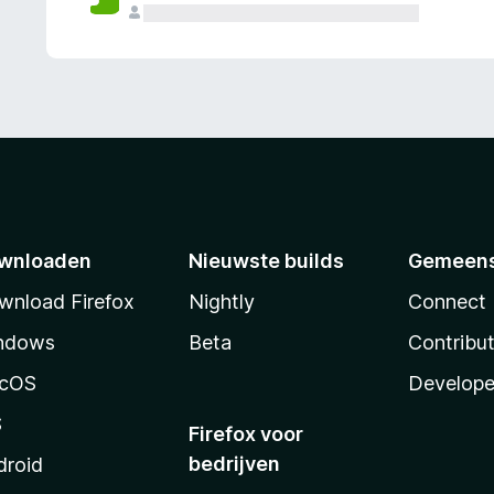
wnloaden
Nieuwste builds
Gemeen
wnload Firefox
Nightly
Connect
ndows
Beta
Contribu
cOS
Develope
S
Firefox voor
bedrijven
droid