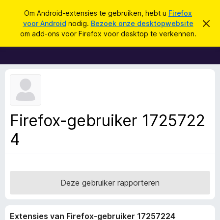
Z
Aanmelden
Om Android-extensies te gebruiken, hebt u
Firefox
o
voor Android
nodig.
Bezoek onze desktopwebsite
D
A
i
e
om add-ons voor Firefox voor desktop te verkennen.
t
d
k
b
d
e
e
r
-
n
i
o
c
h
n
t
s
v
e
v
Firefox-gebruiker 1725722
r
o
b
e
4
o
r
r
g
e
F
n
i
r
Deze gebruiker rapporteren
e
f
Extensies van Firefox-gebruiker 17257224
o