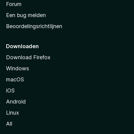
s
Forum
e
n
t
Een bug melden
a
Beoordelingsrichtlijnen
r
t
p
Downloaden
a
Download Firefox
g
Windows
i
n
macOS
a
iOS
Android
Linux
All