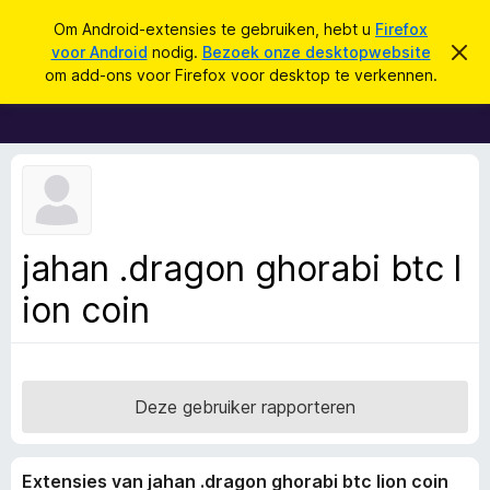
Z
Aanmelden
Om Android-extensies te gebruiken, hebt u
Firefox
o
voor Android
nodig.
Bezoek onze desktopwebsite
D
A
i
e
om add-ons voor Firefox voor desktop te verkennen.
t
d
k
b
d
e
e
r
-
n
i
o
c
h
n
t
s
v
e
v
jahan .dragon ghorabi btc l
r
o
b
e
ion coin
o
r
r
g
e
F
n
i
r
Deze gebruiker rapporteren
e
f
Extensies van jahan .dragon ghorabi btc lion coin
o