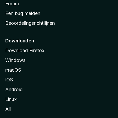
s
Forum
e
n
t
Een bug melden
a
Beoordelingsrichtlijnen
r
t
p
Downloaden
a
Download Firefox
g
Windows
i
n
macOS
a
iOS
Android
Linux
All