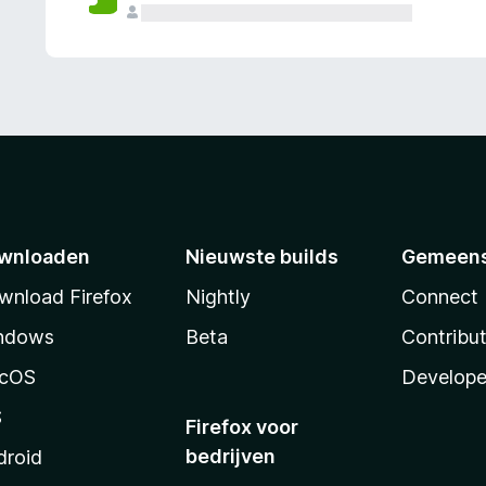
wnloaden
Nieuwste builds
Gemeen
wnload Firefox
Nightly
Connect
ndows
Beta
Contribu
cOS
Develope
S
Firefox voor
bedrijven
droid