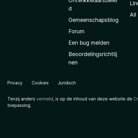
Ontwikkelaarsbelei
Lin
a
d
’
All
Gemeenschapsblog
s
s
Forum
t
Een bug melden
a
Beoordelingsrichtlij
r
nen
t
p
a
Privacy
Cookies
Juridisch
g
i
Tenzij anders
vermeld
, is op de inhoud van deze website de
Cr
n
toepassing.
a