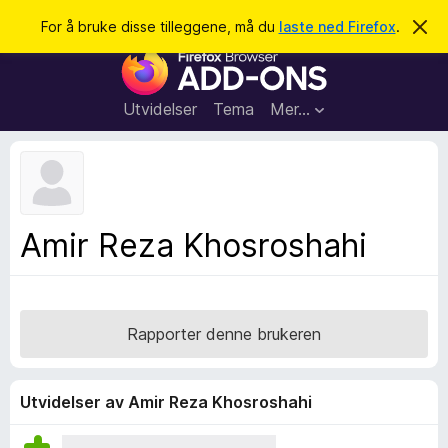
S
Logg inn
For å bruke disse tilleggene, må du
laste ned Firefox
.
A
v
ø
T
v
k
i
i
s
l
d
Utvidelser
Tema
Mer…
e
l
n
e
n
e
g
m
g
e
l
f
Amir Reza Khosroshahi
d
o
i
n
r
g
F
e
n
i
Rapporter denne brukeren
r
e
f
Utvidelser av Amir Reza Khosroshahi
o
x