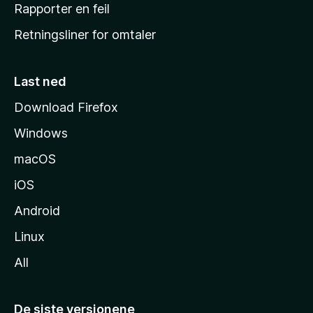
j
Rapporter en feil
e
Retningsliner for omtaler
m
m
e
Last ned
s
Download Firefox
i
Windows
d
e
macOS
iOS
Android
Linux
All
De siste versjonene