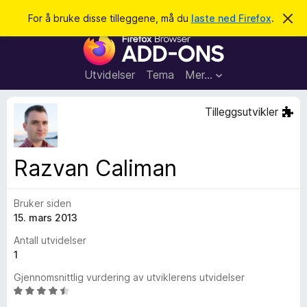
S
Logg inn
For å bruke disse tilleggene, må du
laste ned Firefox
.
A
v
ø
T
v
k
i
i
s
l
d
Utvidelser
Tema
Mer…
e
l
n
e
n
Tilleggsutvikler
e
g
m
g
e
l
f
Razvan Caliman
d
o
i
n
r
g
Bruker siden
F
e
n
15. mars 2013
i
r
Antall utvidelser
e
1
f
Gjennomsnittlig vurdering av utviklerens utvidelser
o
V
x
u