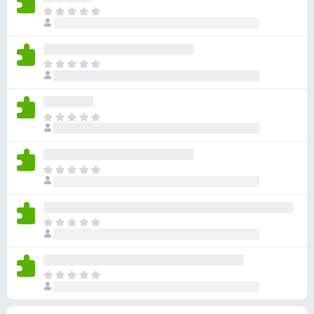
v
e
e
g
D
u
r
r
e
e
r
i
i
n
t
d
n
n
v
e
e
g
D
g
u
r
r
e
e
e
r
i
i
n
t
r
d
n
n
v
e
e
e
g
D
g
u
r
n
r
e
e
e
r
i
n
i
n
t
r
d
n
å
n
v
e
e
e
g
D
g
u
r
n
r
e
e
e
r
i
n
i
n
t
r
d
n
å
n
v
e
e
e
g
D
g
u
r
n
r
e
e
e
r
i
n
i
n
t
r
d
n
å
n
v
e
e
e
g
D
g
u
r
n
r
e
e
e
r
i
n
i
n
t
r
d
n
å