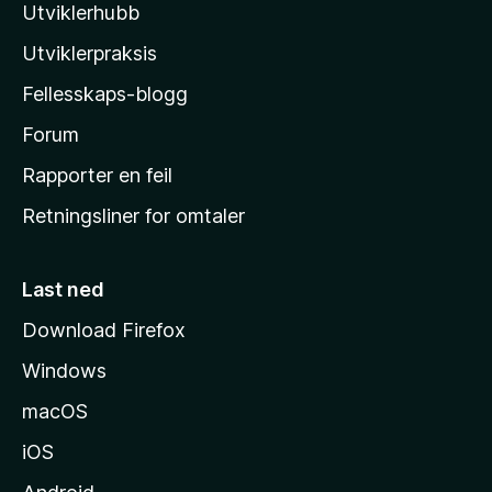
n
Utviklerhubb
l
g
å
e
l
Utviklerpraksis
r
a
e
Fellesskaps-blogg
s
n
h
Forum
n
å
j
Rapporter en feil
e
Retningsliner for omtaler
m
m
e
Last ned
s
Download Firefox
i
Windows
d
e
macOS
iOS