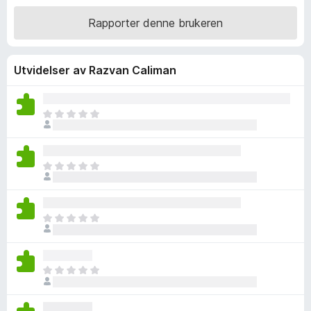
-
r
Rapporter denne brukeren
d
n
e
e
r
t
Utvidelser av Razvan Caliman
t
t
t
l
i
e
l
D
s
4
e
,
t
e
4
e
r
D
u
r
e
t
i
t
a
n
e
v
g
D
r
5
e
e
i
n
t
n
v
e
g
D
u
r
e
e
r
i
n
t
d
n