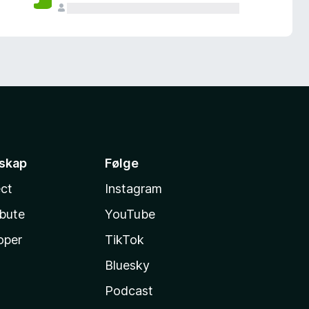
sskap
Følge
ct
Instagram
ibute
YouTube
oper
TikTok
Bluesky
Podcast