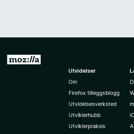
G
å
Utvidelser
L
t
Om
D
i
l
Firefox tilleggsblogg
W
M
Utvidelsesverksted
m
o
z
Utviklerhubb
i
i
Utviklerpraksis
A
l