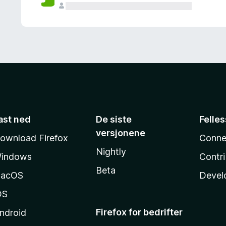
ast ned
De siste
Felle
versjonene
ownload Firefox
Conne
Nightly
indows
Contr
Beta
acOS
Devel
OS
Firefox for bedrifter
ndroid