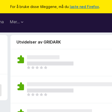
For å bruke disse tilleggene, må du
laste ned Firefox
.
ma
Mer…
Utvidelser av GRIDARK
D
e
t
e
r
i
D
n
e
g
t
e
e