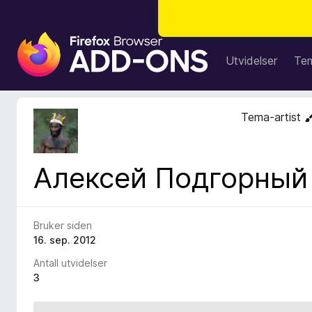
T
i
Utvidelser
Te
l
l
e
Tema-artist
g
g
f
Алексей Подгорный
o
r
F
i
Bruker siden
r
16. sep. 2012
e
Antall utvidelser
f
3
o
x