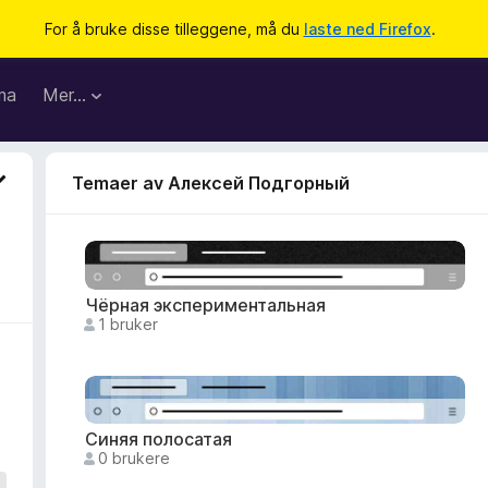
For å bruke disse tilleggene, må du
laste ned Firefox
.
ma
Mer…
Temaer av Алексей Подгорный
Чёрная экспериментальная
1 bruker
Синяя полосатая
0 brukere