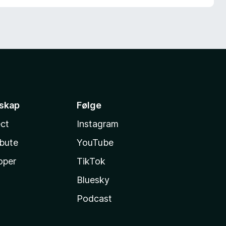
sskap
Følge
ct
Instagram
ibute
YouTube
oper
TikTok
Bluesky
Podcast