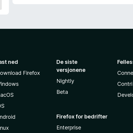
ast ned
De siste
Felle
versjonene
ownload Firefox
Conne
Nightly
indows
Contr
Beta
acOS
Devel
OS
Firefox for bedrifter
ndroid
Enterprise
inux