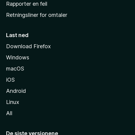
j
Rapporter en feil
e
Retningsliner for omtaler
m
m
e
Last ned
s
Download Firefox
i
Windows
d
e
macOS
iOS
Android
Linux
All
De siste versjonene