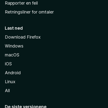
j
Rapporter en feil
e
Retningsliner for omtaler
m
m
e
Last ned
s
Download Firefox
i
Windows
d
e
macOS
iOS
Android
Linux
All
De siste versjonene