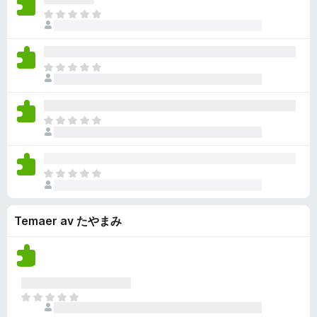
n
v
e
e
e
g
D
g
u
r
n
r
e
e
e
r
i
n
i
n
t
r
d
n
å
n
v
e
e
e
g
D
g
u
r
n
r
e
e
e
r
i
n
i
n
t
r
d
n
å
n
v
e
e
e
g
D
g
u
r
n
r
e
e
e
r
i
n
i
n
t
r
d
n
å
n
v
e
e
e
g
D
g
u
r
n
r
e
e
e
r
i
n
i
n
t
r
d
n
å
n
v
Temaer av たやまみ
e
e
e
g
g
u
r
n
r
e
e
r
i
n
i
n
r
d
n
å
n
v
e
e
g
g
u
n
r
e
e
D
r
n
i
n
r
e
d