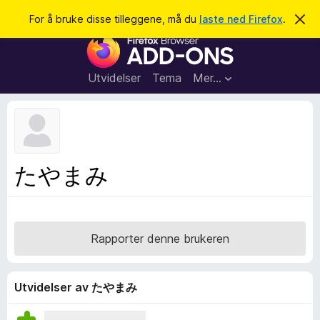
S
Logg inn
For å bruke disse tilleggene, må du
laste ned Firefox
.
A
v
ø
T
v
k
i
i
s
l
d
Utvidelser
Tema
Mer…
e
l
n
e
n
e
g
m
g
e
l
f
たやまみ
d
o
i
n
r
g
F
e
n
i
Rapporter denne brukeren
r
e
f
Utvidelser av たやまみ
o
x